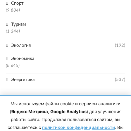
Спорт
(9 804)
Туризм
(1 344)
Экология
(192)
Экономика
(8 645)
Энергетика
(537)
Мы используем файлы cookie и сервисы аналитики
(
Яндекс Метрика
,
Google Analytics
) для улучшения
работы сайта. Продолжая пользоваться сайтом, вы
Главный редактор сетевого издания Магомаев Тимур Нухович. Контакты
соглашаетесь с
политикой конфиденциальности
. Вы
редакции: 8(988)-292-94-34 Почта: vestiskfo@gmail.com По вопросам