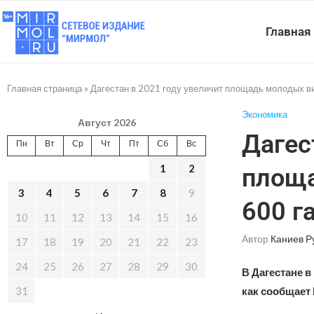
Главная
Главная страница
»
Дагестан в 2021 году увеличит площадь молодых ви
Экономика
Август 2026
Дагес
Пн
Вт
Ср
Чт
Пт
Сб
Вс
1
2
площа
3
4
5
6
7
8
9
600 г
10
11
12
13
14
15
16
Автор
Каниев Р
17
18
19
20
21
22
23
24
25
26
27
28
29
30
В Дагестане в
31
как сообщает 