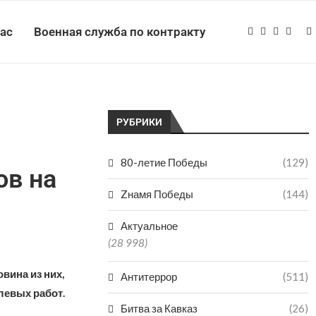
нас
Военная служба по контракту
РУБРИКИ
80-летие Победы
(129)
ов на
Zнамя Победы
(144)
Актуальное
(28 998)
вина из них,
Антитеррор
(511)
левых работ.
Битва за Кавказ
(26)