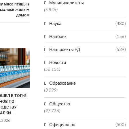
Муниципалитеты
у мяса птицы в
(5 845)
казалось жилым
домом
Наука
(480)
Нацбанк
(156)
Нацпроекты РД
(539)
Новости
(56 151)
Образование
(3 099)
ОШЕЛ В ТОП-5
ЗА ГОД В ДАГЕСТАНЕ
ОКОЛО 
НОВ ПО
КОЛИЧЕСТВО БАНКОМАТОВ И
ДАГЕС
Общество
ВОДСТВУ
ТЕРМИНАЛОВ...
ЛЕГАЛИЗОВА
(27 736)
АЛКИ...
ДЕЯТЕЛЬН
05.08.2026
8.2026
03.0
Официально
(500)