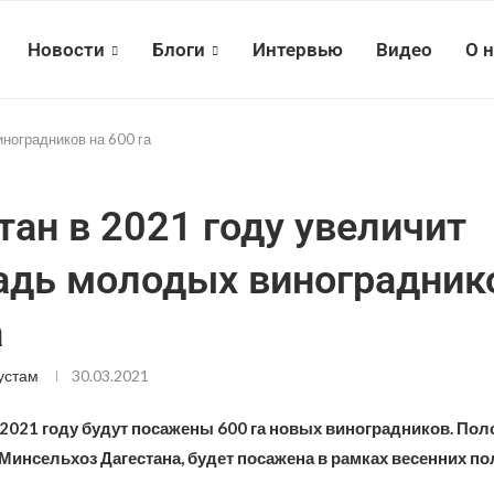
Новости
Блоги
Интервью
Видео
О 
ноградников на 600 га
тан в 2021 году увеличит
дь молодых виноградник
а
устам
30.03.2021
 2021 году будут посажены 600 га новых виноградников. Поло
Минсельхоз Дагестана, будет посажена в рамках весенних по