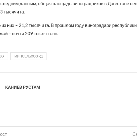
последним данным, общая площадь виноградников в Дагестане се
3 тысячи га.
з них – 21,2 тысячи га. В прошлом году виноградари республик
ай – почти 209 тысяч тонн.
ВО
МИНСЕЛЬХОЗ РД
КАНИЕВ РУСТАМ
ост
С