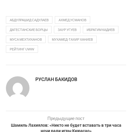
АБДУЛРАШИД САДУЛАЕВ
АХМЕД УСМАНОВ
ДАГЕСТАНСКИЕ БОРЦЫ
ЗАУР УГУЕВ
ИБРАГИМ КАДИЕВ
МУСА МЕХТИХАНОВ
МУХАМЕД-ТАХИР ХАНИЕВ
РЕЙТИНГ UWW
РУСЛАН БАКИДОВ
Предыдущие пост
Шамиль Лахиялов: «Никто не будет вставать в три часа
ночи ради игры Кюрасао»