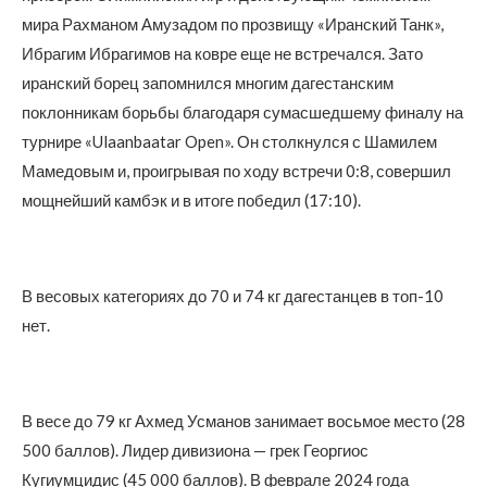
мира Рахманом Амузадом по прозвищу «Иранский Танк»,
Ибрагим Ибрагимов на ковре еще не встречался. Зато
иранский борец запомнился многим дагестанским
поклонникам борьбы благодаря сумасшедшему финалу на
турнире «Ulaanbaatar Open». Он столкнулся с Шамилем
Мамедовым и, проигрывая по ходу встречи 0:8, совершил
мощнейший камбэк и в итоге победил (17:10).
В весовых категориях до 70 и 74 кг дагестанцев в топ-10
нет.
В весе до 79 кг Ахмед Усманов занимает восьмое место (28
500 баллов). Лидер дивизиона — грек Георгиос
Кугиумцидис (45 000 баллов). В феврале 2024 года