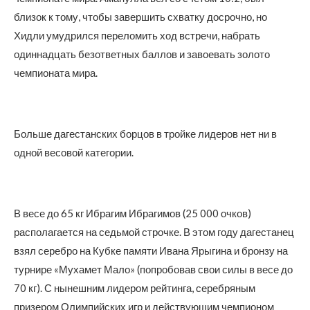
близок к тому, чтобы завершить схватку досрочно, но
Хидли умудрился переломить ход встречи, набрать
одиннадцать безответных баллов и завоевать золото
чемпионата мира.
Больше дагестанских борцов в тройке лидеров нет ни в
одной весовой категории.
В весе до 65 кг Ибрагим Ибрагимов (25 000 очков)
располагается на седьмой строчке. В этом году дагестанец
взял серебро на Кубке памяти Ивана Ярыгина и бронзу на
турнире «Мухамет Мало» (попробовав свои силы в весе до
70 кг). С нынешним лидером рейтинга, серебряным
призером Олимпийских игр и действующим чемпионом