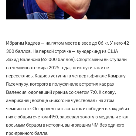
Ибрагим Кадиев — на пятом месте в весе до 86 кг. У него 42
300 баллов. На первой строчке — вундеркинд из США
Захид Валенсия (62 000 баллов). Спортсмены выступали
на чемпионате мира 2025 года, но их пути так и не
пересеклись. Кадиев уступил в четвертьфинале Камрану
Гасемпуру, которого в полуфинале встретил как раз
Валенсия, одолевший иранца со счетом 7:0. К слову,
американец вообще «никого не чувствовал» на этом
чемпионате. Он провел пять схваток и победил в каждой из
них с общим счетом 49:0, завоевал золотую медаль и стал
восьмым борцом в истории, выигравшим ЧМ без единого
проигранного балла.