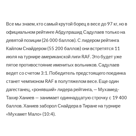
Все мы знаем, кто самый крутой борец в весе до 97 кг, но в
официальном рейтинге Абдулрашид Садулаев только на
девятой позиции (26 000 баллов). С лидером рейтинга
Кайлом Снайдером (55 200 баллов) они встретятся 11
июля на турнире американской лиги RAF. Это будет уже
пятое противостояние именитых вольников. Садулаев
ведет со счетом 3:1. Победитель предстоящего поединка
станет чемпионом RAF в полутяжелом весе. Еще один
дагестанец, «ронявший» лидера рейтинга, — Мухамед-
Тахир Ханиев — занимает одиннадцатую строчку с 19 400
баллов. Ханиев заборол Снайдера в Тиране на турнире
«Мухамет Мало» (10:4).