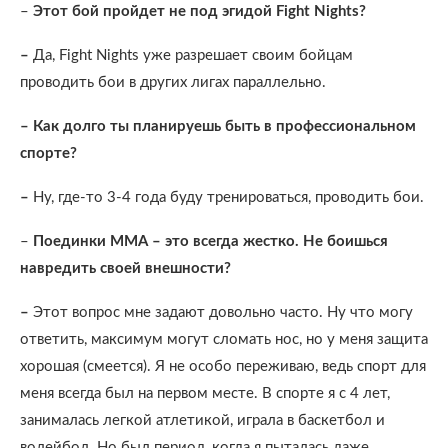
–
Этот бой пройдет не под эгидой
Fight
Nights
?
–
Да, Fight Nights уже разрешает своим бойцам
проводить бои в других лигах параллельно.
– Как долго ты планируешь быть в профессиональном
спорте?
–
Ну, где-то 3-4 года буду тренироваться, проводить бои.
–
Поединки ММА – это всегда жестко. Не боишься
навредить своей внешности?
–
Этот вопрос мне задают довольно часто. Ну что могу
ответить, максимум могут сломать нос, но у меня защита
хорошая (смеется). Я не особо переживаю, ведь спорт для
меня всегда был на первом месте. В спорте я с 4 лет,
занималась легкой атлетикой, играла в баскетбол и
волейбол. Но был период, когда я пыталась даже