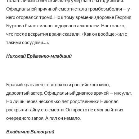
Талантливый советский актёр умер на 57-м году жизни.
Официальной причиной смерти стала тромбоэмболия — у
него оторвался тромб. Но к тому времени здоровье Георгия
Буркова было сильно подорвано алкоголем. Настолько,
что после вскрытия врачи сказали: «Как он вообще жил с
такими сосудами…».
Николай Ерёменко-младший
Бравый красавец советского и российского кино,
даровитый актер. Официальный диагноз врачей — инсульт.
Но лишь через несколько лет родственники Николая
раскрыли тайну его смерти. Он просто не смог выйти из
очередного запоя. А пил он немало.
Владимир Высоцкий