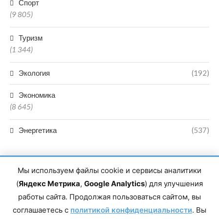
Спорт
(9 805)
Туризм
(1 344)
Экология
(192)
Экономика
(8 645)
Энергетика
(537)
Мы используем файлы cookie и сервисы аналитики
(
Яндекс Метрика
,
Google Analytics
) для улучшения
работы сайта. Продолжая пользоваться сайтом, вы
Главный редактор сетевого издания Магомаев Тимур Нухович.
соглашаетесь с
Контакты редакции: 8(988)-292-94-34 Почта: vestiskfo@gmail.com По
политикой конфиденциальности
. Вы
вопросам сотрудничества: institut-media@yandex.ru Адрес: 367018,