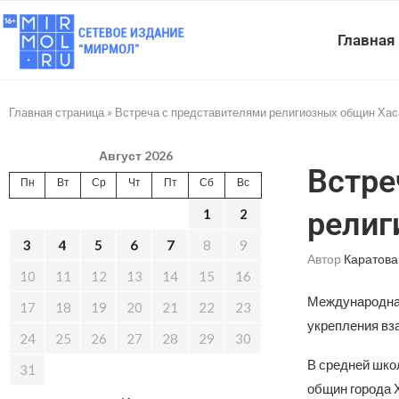
Главная
Главная страница
»
Встреча с представителями религиозных общин Ха
Август 2026
Встре
Пн
Вт
Ср
Чт
Пт
Сб
Вс
1
2
религ
3
4
5
6
7
8
9
Автор
Каратова
10
11
12
13
14
15
16
Международная
17
18
19
20
21
22
23
укрепления вз
24
25
26
27
28
29
30
В средней шко
31
общин города 