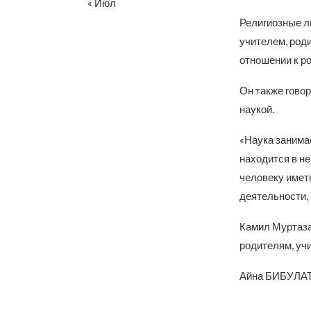
« Июл
Религиозные л
учителем, род
отношении к ро
Он также гово
наукой.
«Наука занимае
находится в не
человеку имет
деятельности, 
Камил Муртаза
родителям, уч
Айна БИБУЛА