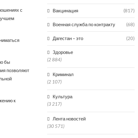
ношениях с
Вакцинация
(817)
илучшем
Военная служба по контракту
(68)
Дагестан – это
(20)
аниматься
Здоровье
(2 884)
но бы
ния позволяют
Криминал
льной
(2 107)
Культура
жению к
(3 217)
Лента новостей
(30 571)