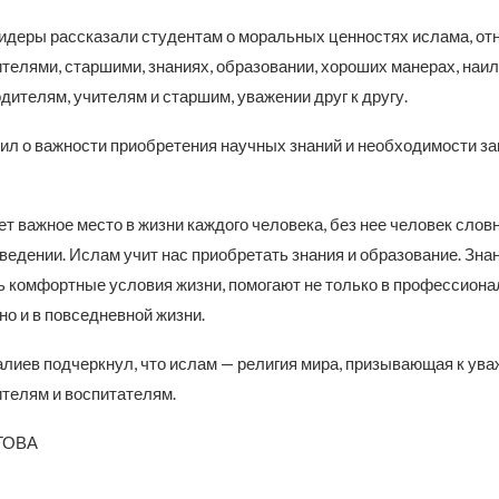
идеры рассказали студентам о моральных ценностях ислама, от
ителями, старшими, знаниях, образовании, хороших манерах, на
дителям, учителям и старшим, уважении друг к другу.
рил о важности приобретения научных знаний и необходимости з
т важное место в жизни каждого человека, без нее человек слов
ведении. Ислам учит нас приобретать знания и образование. Зна
ь комфортные условия жизни, помогают не только в профессиона
но и в повседневной жизни.
лиев подчеркнул, что ислам — религия мира, призывающая к ува
ителям и воспитателям.
ТОВА