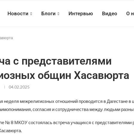
Новости
Блоги
Интервью
Видео
О 
савюрта
ча с представителями
иозных общин Хасавюрта
04.02.2025
 неделя межрелигиозных отношений проводится в Дагестане в 
аимопонимания, согласия и сотрудничества между людьми разных
ле № 8 МКОУ состоялась встреча учащихся с представителями 
Хасавюрта.