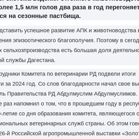
олее 1,5 млн голов два раза в год перегоняе
ся на сезонные пастбища.
ставить успешное развитие АПК и животноводства 
ения эпизоотического благополучия. Поэтому в сего
 сельхозпроизводства есть большая доля деятельн
ой службы Дагестана.
рудники Комитета по ветеринарии РД подвели итоги
и за 2024 год. Со слов благодарности начал свое в
ль Правительства РД Абдулмуслим Абдулмуслимов.
 раз напомнил о том, что в прошедшем году в респу
-летие со дня образования комитета, являющегося 
иональных ветеринарных служб страны. Об этом гов
26-й Российской агропромышленной выставки «Золот