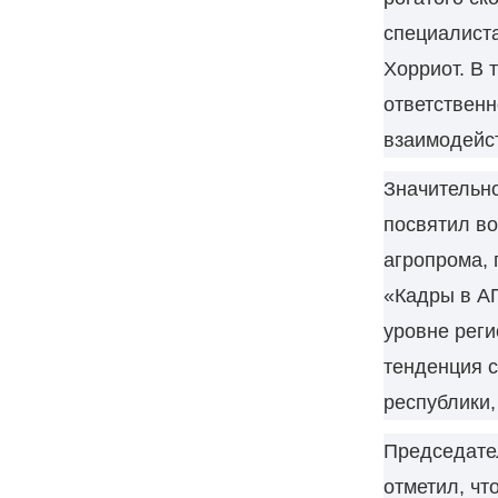
специалист
Хорриот. В 
ответственн
взаимодейс
Значительн
посвятил во
агропрома, 
«Кадры в АП
уровне реги
тенденция с
республики,
Председате
отметил, чт