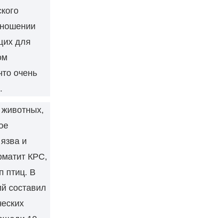
ского
тношении
щих для
ом
что очень
.
 животных,
ое
 язва и
рматит КРС,
п птиц. В
й составил
ческих