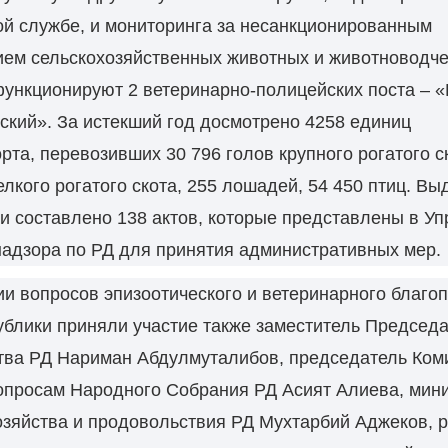
й службе, и мониторинга за несанкционированным
ем сельскохозяйственных животных и животноводче
ункционируют 2 ветеринарно-полицейских поста – «
ский». За истекший год досмотрено 4258 единиц
рта, перевозивших 30 796 голов крупного рогатого с
елкого рогатого скота, 255 лошадей, 54 450 птиц. Вы
и составлено 138 актов, которые представлены в У
адзора по РД для принятия административных мер.
и вопросов эпизоотического и ветеринарного благо
блики приняли участие также заместитель Председ
тва РД Нариман Абдулмуталибов, председатель Коми
опросам Народного Собрания РД Асият Алиева, мин
озяйства и продовольствия РД Мухтарбий Аджеков, р