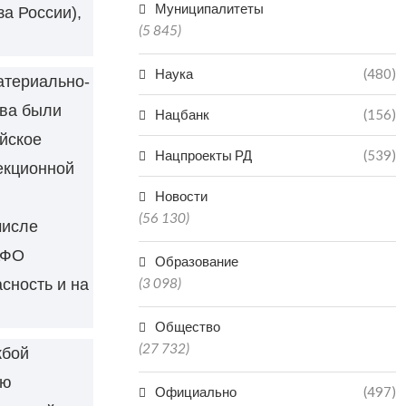
Муниципалитеты
а России),
(5 845)
Наука
(480)
атериально-
тва были
Нацбанк
(156)
йское
Нацпроекты РД
(539)
екционной
Новости
(56 130)
числе
КФО
Образование
(3 098)
сность и на
Общество
(27 732)
жбой
ию
Официально
(497)