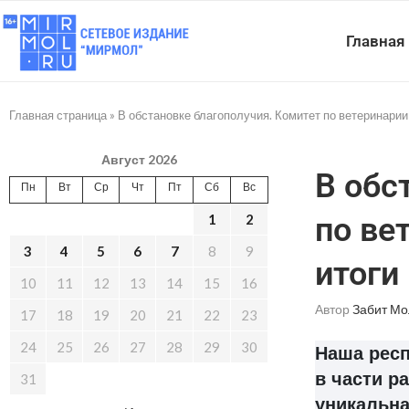
Главная
Главная страница
»
В обстановке благополучия. Комитет по ветеринарии
Август 2026
В обс
Пн
Вт
Ср
Чт
Пт
Сб
Вс
1
2
по ве
3
4
5
6
7
8
9
итоги
10
11
12
13
14
15
16
Автор
Забит Мо
17
18
19
20
21
22
23
24
25
26
27
28
29
30
Наша респ
в части р
31
уникальна