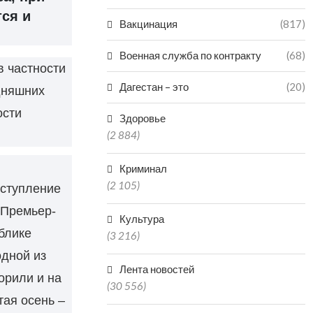
тся и
Вакцинация
(817)
Военная служба по контракту
(68)
в частности
Дагестан – это
(20)
дняшних
ости
Здоровье
(2 884)
Криминал
(2 105)
ыступление
 Премьер-
Культура
блике
(3 216)
одной из
Лента новостей
орили и на
(30 556)
ая осень –