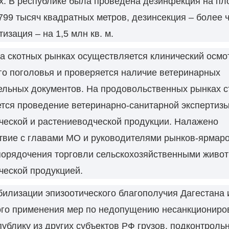
х. В республике была проведена дезинфекция на пл
99 тысяч квадратных метров, дезинсекция – более ч
тизация – на 1,5 млн кв. м.
а скотных рынках осуществляется клинический осмо
о поголовья и проверяется наличие ветеринарных
ельных документов. На продовольственных рынках с
тся проведение ветеринарно-санитарной экспертиз
ческой и растениеводческой продукции. Налажено
твие с главами МО и руководителями рынков-ярмаро
порядочения торговли сельскохозяйственными живо
ческой продукцией.
билизации эпизоотического благополучия Дагестана 
го применения мер по недопущению несанкциониро
публику из других субъектов РФ грузов, подконтроль