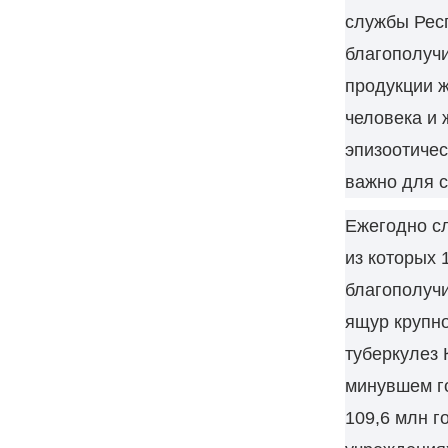
службы Респ
благополучи
продукции ж
человека и 
эпизоотичес
важно для 
Ежегодно с
из которых 
благополучи
ящур крупно
туберкулез 
минувшем г
109,6 млн г