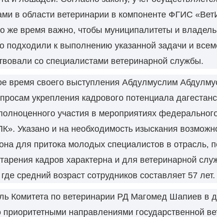
ами в области ветеринарии в компоненте ФГИС «Вет
то же время важно, чтобы муниципалитеты и владель
о подходили к выполнению указанной задачи и все
твовали со специалистами ветеринарной службы.
ое время своего выступления Абдулмуслим Абдулм
просам укрепления кадрового потенциала дагестанс
полноценного участия в мероприятиях федерального
К». Указано и на необходимость изыскания возможн
она для притока молодых специалистов в отрасль, п
тарения кадров характерна и для ветеринарной слу
 где средний возраст сотрудников составляет 57 лет.
ль Комитета по ветеринарии РД Магомед Шапиев в 
о приоритетными направлениями государственной в