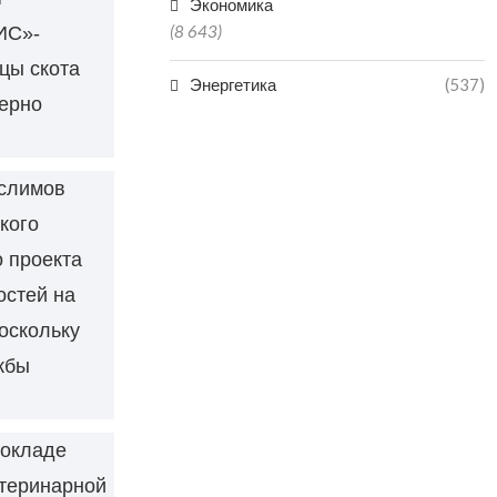
Экономика
(8 643)
ИС»-
цы скота
Энергетика
(537)
мерно
услимов
кого
 проекта
остей на
оскольку
жбы
докладе
етеринарной