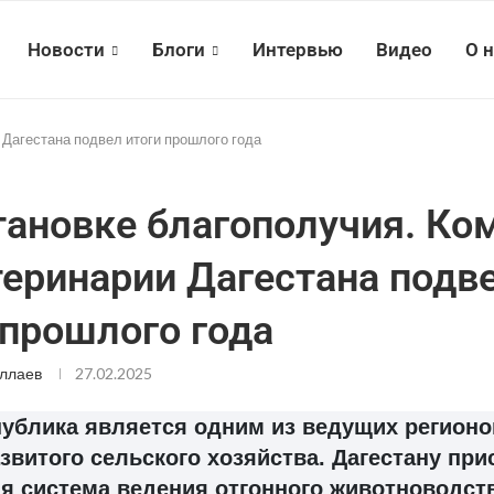
Новости
Блоги
Интервью
Видео
О 
 Дагестана подвел итоги прошлого года
тановке благополучия. Ко
теринарии Дагестана подв
 прошлого года
ллаев
27.02.2025
ублика является одним из ведущих регионо
азвитого сельского хозяйства. Дагестану пр
я система ведения отгонного животноводств