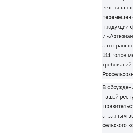
ветеринарно
перемещени
продукции ф
и «Артезиан
автотранспо
111 голов м
требований 
Россельхозн
В обсуждени
нашей респу
Правительс
аграрным в
сельского х