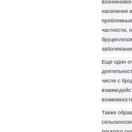
возникновен
населения и
проблемные 
частности, 
бруцеллезом
заболевани
Еще один оч
деятельност
числе с бро
взаимодейст
возможности
Также обращ
сельскохозя
рогатого ск