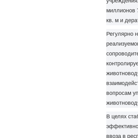
учреждения
миллионов 7
кв. м и дера
Регулярно н
реализуемог
сопроводит
контролируе
животновод
взаимодейс
вопросам у
животновод
В целях ста
эффективно
ввоза в рес