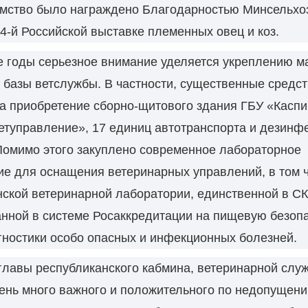
омство было награждено Благодарностью Минсельхоз
24-й Российской выставке племенных овец и коз.
е годы серьезное внимание уделяется укреплению м
 базы ветслужбы. В частности, существенные средс
а приобретение сборно-щитового здания ГБУ «Каспи
етуправление», 17 единиц автотранспорта и дезинф
Помимо этого закуплено современное лабораторное
ие для оснащения ветеринарных управлений, в том 
нской ветеринарной лаборатории, единственной в С
нной в системе Росаккредитации на пищевую безопа
ностики особо опасных и инфекционных болезней.
главы республиканского кабмина, ветеринарной слу
чень много важного и положительного по недопущен