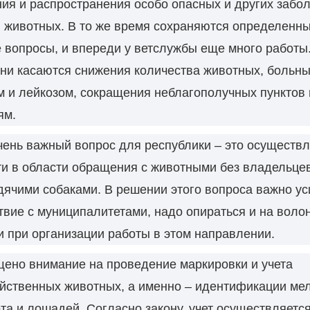
ия и распространения особо опасных и других забо
 животных. В то же время сохраняются определенн
вопросы, и впереди у ветслужбы еще много работы.
они касаются снижения количества животных, больн
 и лейкозом, сокращения неблагополучных пунктов 
ям.
ень важный вопрос для республики – это осуществ
и в области обращения с животными без владельцев
дячими собаками. В решении этого вопроса важно ус
вие с муниципалитетами, надо опираться и на воло
 при организации работы в этом направлении.
ено внимание на проведение маркировки и учета
йственных животных, а именно – идентификации ме
ота и лошадей. Согласно закону, учет осуществляетс