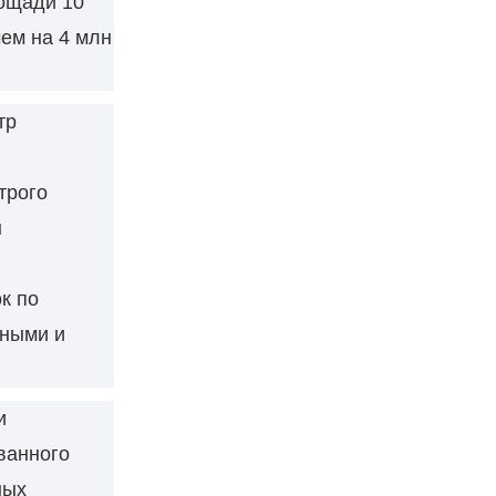
ощади 10
ем на 4 млн
тр
трого
ы
к по
тными и
и
ванного
ных