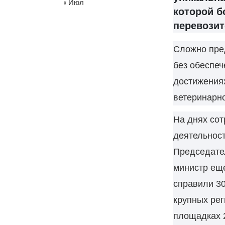
« Июл
которой б
перевозит
Сложно пред
без обеспеч
достижениях
ветеринарн
На днях сот
деятельност
Председате
министр еще
справили 30
крупных рег
площадках 