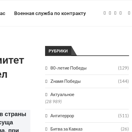
нас
Военная служба по контракту
РУБРИКИ
митет
80-летие Победы
(129)
ел
Zнамя Победы
(144)
Актуальное
(28 989)
в страны
Антитеррор
(511)
исуща
Битва за Кавказ
(26)
а, при