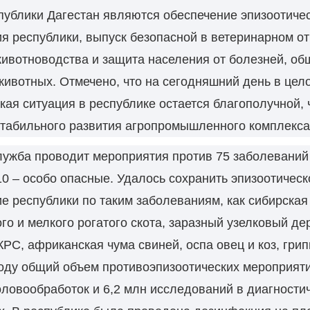
ублики Дагестан являются обеспечение эпизоотиче
я республики, выпуск безопасной в ветеринарном о
ивотноводства и защита населения от болезней, об
животных. Отмечено, что на сегодняшний день в цел
кая ситуация в республике остается благополучной, 
стабильного развития агропромышленного комплекса
лужба проводит мероприятия против 75 заболеваний
10 – особо опасные. Удалось сохранить эпизоотическ
е республики по таким заболеваниям, как сибирская
го и мелкого рогатого скота, заразный узелковый де
КРС, африканская чума свиней, оспа овец и коз, грип
оду общий объем противоэпизоотических мероприяти
оловообработок и 6,2 млн исследований в диагности