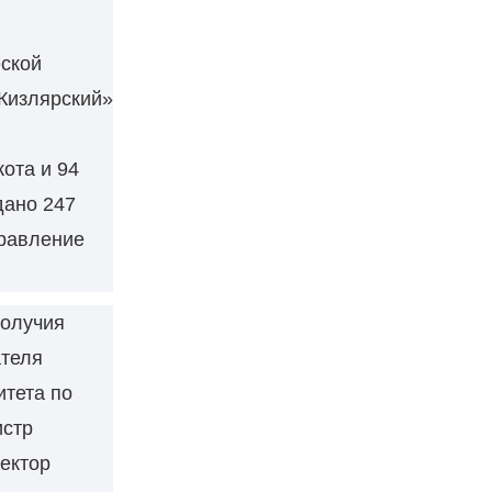
ской
Кизлярский»
кота и 94
дано 247
правление
получия
ателя
тета по
истр
ектор