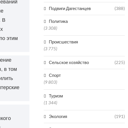
леваний
Подвиги Дагестанцев
(388)
ые
 В
Политика
(3 308)
ых
по этим
Происшествия
(3 775)
ление
Сельское хозяйство
(225)
, в том
Спорт
илить
(9 803)
нтерские
Туризм
(1 344)
Экология
(191)
лкого
я