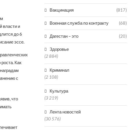
Вакцинация
(817)
им
Военная служба по контракту
(68)
й власти и
длится до 6
Дагестан – это
(20)
исание эссе.
Здоровье
правленческих
(2 884)
 роста. Как
Криминал
снаградам
(2 108)
авнению с
Культура
(3 219)
явив, что
нимать
Лента новостей
(30 576)
спечивает