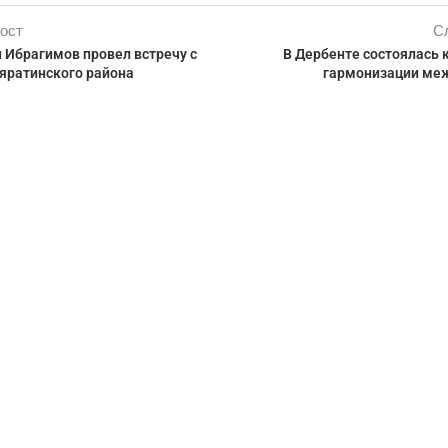
ост
С
 Ибрагимов провел встречу с
В Дербенте состоялась 
ратинского района
гармонизации ме