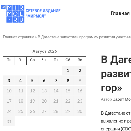
Главная
Главная страница
»
В Дагестане запустили программу развития участни
Август 2026
В Даг
Пн
Вт
Ср
Чт
Пт
Сб
Вс
1
2
разви
3
4
5
6
7
8
9
гор»
10
11
12
13
14
15
16
Автор
Забит Мо
17
18
19
20
21
22
23
24
25
26
27
28
29
30
В Дагестане ст
выявление и р
31
операции (СВО