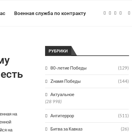
нас
Военная служба по контракту
РУБРИКИ
му
80-летие Победы
(129)
лесть
Zнамя Победы
(144)
Актуальное
(28 998)
енная на
Антитеррор
(511)
енной
Битва за Кавказ
(26)
йся на