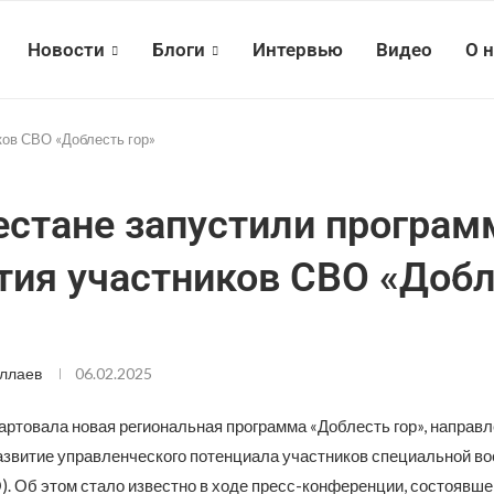
Новости
Блоги
Интервью
Видео
О 
ков СВО «Доблесть гор»
естане запустили програм
тия участников СВО «Доб
ллаев
06.02.2025
артовала новая региональная программа «Доблесть гор», направл
азвитие управленческого потенциала участников специальной во
). Об этом стало известно в ходе пресс-конференции, состоявше