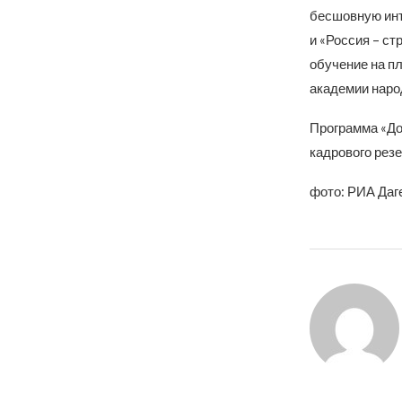
бесшовную инт
и «Россия – ст
обучение на п
академии наро
Программа «До
кадрового рез
фото: РИА Даг