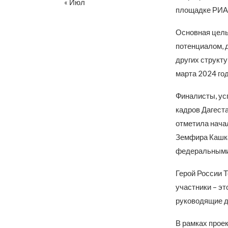
« Июл
площадке РИА 
Основная цель
потенциалом, д
других структу
марта 2024 год
Финалисты, ус
кадров Дагеста
отметила нача
Земфира Кашка
федеральными
Герой России 
участники – э
руководящие д
В рамках прое