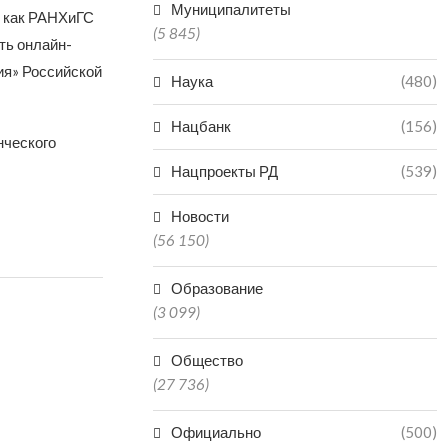
Муниципалитеты
 как РАНХиГС
(5 845)
ть онлайн-
ия» Российской
Наука
(480)
Нацбанк
(156)
нческого
Нацпроекты РД
(539)
Новости
(56 150)
Образование
(3 099)
Общество
(27 736)
Официально
(500)