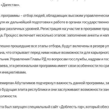
«Дагестан».
 программы – отбор людей, обладающих высоким управленческ
ля их дальнейшей подготовки к работе в органах государственно
рах различных уровней. Регистрация на участие в программе про
а. Процесс включает несколько этапов: заполнение анкеты и нап
пешно прошедшие все этапы отбора, будут включены в резерв у
на, что открывает перед ними новые возможности для карьерного
льник Управления Главы РД по вопросам госслужбы, кадрам и го
ева, эта региональная программа имеет свои особенности по ср
 инициативами.
Темирлан Абуталимов подчеркнул важность данной программы, за
то будущая элита республики и они заслуживают возможности за
олжности.
кта был запущен специальный сайт «Доблесть гор», который обе