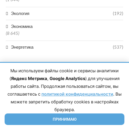
Экология
(192)
Экономика
(8 645)
Энергетика
(537)
Мы используем файлы cookie и сервисы аналитики
(
Яндекс Метрика
,
Google Analytics
) для улучшения
работы сайта. Продолжая пользоваться сайтом, вы
Главный редактор сетевого издания Магомаев Тимур Нухович.
соглашаетесь с
Контакты редакции: 8(988)-292-94-34 Почта: vestiskfo@gmail.com По
политикой конфиденциальности
. Вы
вопросам сотрудничества: institut-media@yandex.ru Адрес: 367018,
можете запретить обработку cookies в настройках
Республика Дагестан, г. Махачкала, пр-т Насрутдинова, д. 1а. Все
права защищены. Копирование и использование полных материалов
браузера.
запрещено, частичное цитирование возможно только при условии
гиперссылки на сайт mirmol.ru. 16+
ПРИНИМАЮ