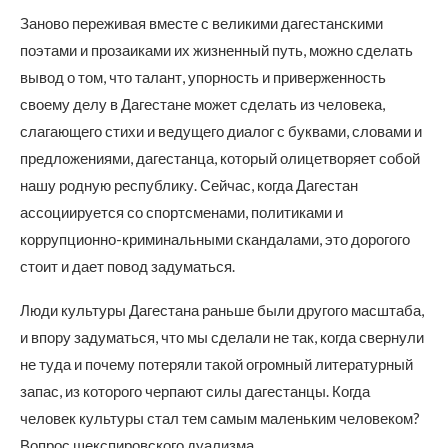
Заново переживая вместе с великими дагестанскими
поэтами и прозаиками их жизненный путь, можно сделать
вывод о том, что талант, упорность и приверженность
своему делу в Дагестане может сделать из человека,
слагающего стихи и ведущего диалог с буквами, словами и
предложениями, дагестанца, который олицетворяет собой
нашу родную республику. Сейчас, когда Дагестан
ассоциируется со спортсменами, политиками и
коррупционно-криминальными скандалами, это дорогого
стоит и дает повод задуматься.
Люди культуры Дагестана раньше были другого масштаба,
и впору задуматься, что мы сделали не так, когда свернули
не туда и почему потеряли такой огромный литературный
запас, из которого черпают силы дагестанцы. Когда
человек культуры стал тем самым маленьким человеком?
Вопрос шекспировского дуализма.