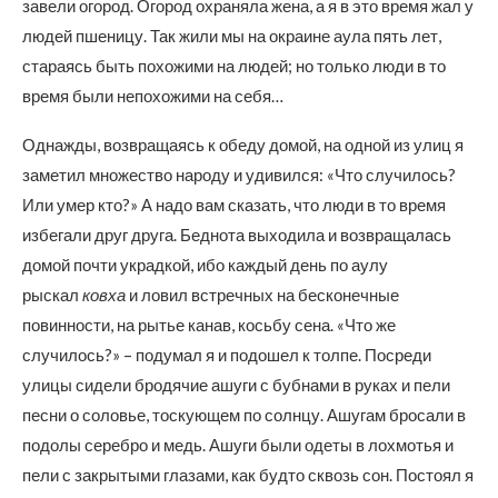
завели огород. Огород охраняла жена, а я в это время жал у
людей пшеницу. Так жили мы на окраине аула пять лет,
стараясь быть похожими на людей; но только люди в то
время были непохожими на себя…
Однажды, возвращаясь к обеду домой, на одной из улиц я
заметил множество народу и удивился: «Что случилось?
Или умер кто?» А надо вам сказать, что люди в то время
избегали друг друга. Беднота выходила и возвращалась
домой почти украдкой, ибо каждый день по аулу
рыскал
ковха
и ловил встречных на бесконечные
повинности, на рытье канав, косьбу сена. «Что же
случилось?» – подумал я и подошел к толпе. Посреди
улицы сидели бродячие ашуги с бубнами в руках и пели
песни о соловье, тоскующем по солнцу. Ашугам бросали в
подолы серебро и медь. Ашуги были одеты в лохмотья и
пели с закрытыми глазами, как будто сквозь сон. Постоял я