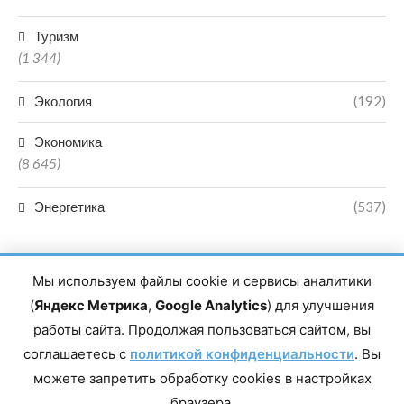
Туризм
(1 344)
Экология
(192)
Экономика
(8 645)
Энергетика
(537)
Мы используем файлы cookie и сервисы аналитики
(
Яндекс Метрика
,
Google Analytics
) для улучшения
работы сайта. Продолжая пользоваться сайтом, вы
Главный редактор сетевого издания Магомаев Тимур Нухович.
соглашаетесь с
Контакты редакции: 8(988)-292-94-34 Почта: vestiskfo@gmail.com По
политикой конфиденциальности
. Вы
вопросам сотрудничества: institut-media@yandex.ru Адрес: 367018,
можете запретить обработку cookies в настройках
Республика Дагестан, г. Махачкала, пр-т Насрутдинова, д. 1а. Все
права защищены. Копирование и использование полных материалов
браузера.