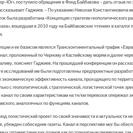
ер–Юг», поступило обращение в Фонд Байбакова – дать отзыв по 
рассказывает Гаджиев. – По указанию Николая Константиновича м
ток была разработана «Концепция стратегии геополитического ра
аза», вошедшая в 2010 году на Байбаковских чтениях в каталог
а.
пции и ее базисом являлся Трансконтинентальный трафик «Евра
нал, проложенный по Черному и Каспийскому морям и далее чере
аливу, поясняет Гаджиев. На прошедшей конференции он рассказ
ате исследований им были подготовлены предпроектные разработ
экономическую эффективность канала, проходящего по террито
лько с геополитической, стратегической, логистической точек зрен
 канал по своим характеристикам на тн/км перевозок опережал э
мского, аналогичных по функциям, каналов.
од логистический проект по своей значимости и актуальности не
е, убежден собеседник газеты. Канал в перспективе мог бы обес
мых оптимистических планов как по транзитным перевозкам, так 