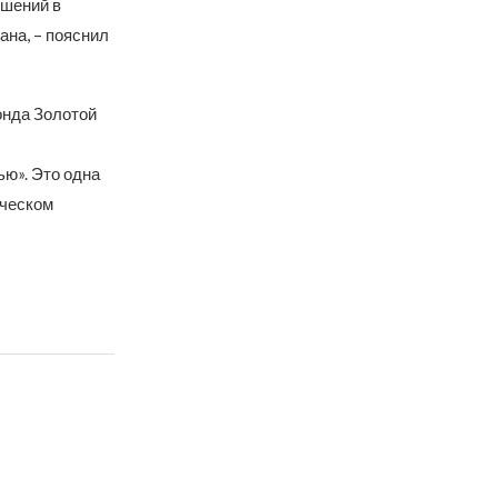
ешений в
ана, – пояснил
онда Золотой
ю». Это одна
ическом