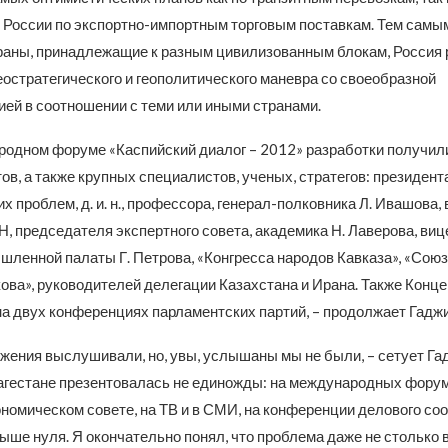
 России по экспортно-импортным торговым поставкам. Тем самым
траны, принадлежащие к разным цивилизованным блокам, Россия
еостратегического и геополитического маневра со своеобразной
ей в соотношении с теми или иными странами.
одном форуме «Каспийский диалог – 2012» разработки получи
ов, а также крупных специалистов, ученых, стратегов: президен
х проблем, д. и. н., профессора, генерал-полковника Л. Ивашова, 
, председателя экспертного совета, академика Н. Лаверова, ви
ленной палаты Г. Петрова, «Конгресса народов Кавказа», «Союз
ова», руководителей делегации Казахстана и Ирана. Также Конц
на двух конференциях парламентских партий, – продолжает Гаджи
жения выслушивали, но, увы, услышаны мы не были, – сетует Гад
агестане презентовалась не единожды: на международных фору
ономическом совете, на ТВ и в СМИ, на конференции делового со
ше нуля. Я окончательно понял, что проблема даже не столько в