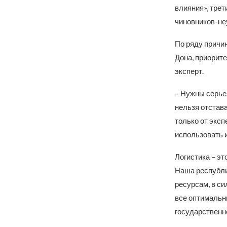
влияния», трет
чиновников-не
По ряду причин
Дона, приорит
эксперт.
– Нужны серье
нельзя отстава
только от эксп
использовать 
Логистика – эт
Наша республик
ресурсам, в си
все оптимальн
государственн