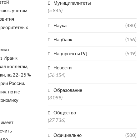
этой
Муниципалитеты
ною с учетом
(5 845)
звития
Наука
(480)
 приоритетных
Нацбанк
(156)
зия» –
Нацпроекты РД
(539)
з Иран к
ал коллегам,
Новости
ки, на 22–25 %
(56 154)
рии России.
Образование
ия, но и с
(3 099)
кономику
Общество
(27 736)
 имеет
печить
Официально
(500)
и по