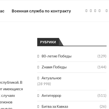
нас
Военная служба по контракту
РУБРИКИ
80-летие Победы
(129)
Zнамя Победы
(144)
Актуальное
еспубликой. В
(28 998)
нят имеющиеся
х случаях
Антитеррор
(511)
егионов
Битва за Кавказ
(26)
ьные по