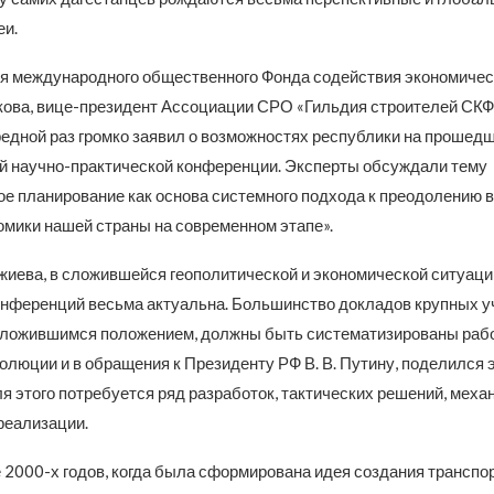
и.
я международного общественного Фонда содействия экономичес
бакова, вице-президент Ассоциации СРО «Гильдия строителей СК
редной раз громко заявил о возможностях республики на прошед
 научно-практической конференции. Эксперты обсуждали тему
ое планирование как основа системного подхода к преодолению в
омики нашей страны на современном этапе».
жиева, в сложившейся геополитической и экономической ситуаци
онференций весьма актуальна. Большинство докладов крупных у
ложившимся положением, должны быть систематизированы рабо
олюции и в обращения к Президенту РФ В. В. Путину, поделился э
ля этого потребуется ряд разработок, тактических решений, меха
реализации.
 2000-х годов, когда была сформирована идея создания транспо