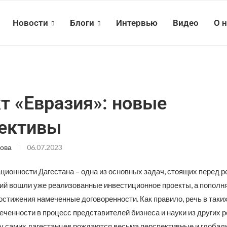
Новости
Блоги
Интервью
Видео
О 
т «Евразия»: новые
ективы
ова
06.07.2023
ционности Дагестана – одна из основных задач, стоящих перед р
ий вошли уже реализованные инвестиционное проекты, а попол
остижения намеченные договоренности. Как правило, речь в таки
еченности в процесс представителей бизнеса и науки из других р
и у самих дагестанцев рождаются весьма перспективные и глобал