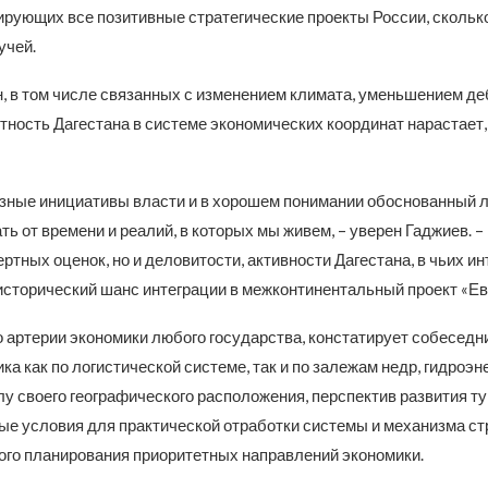
ирующих все позитивные стратегические проекты России, сколько
учей.
, в том числе связанных с изменением климата, уменьшением де
етность Дагестана в системе экономических координат нарастает
зные инициативы власти и в хорошем понимании обоснованный 
ть от времени и реалий, в которых мы живем, – уверен Гаджиев. –
ертных оценок, но и деловитости, активности Дагестана, в чьих и
исторический шанс интеграции в межконтинентальный проект «Ев
о артерии экономики любого государства, констатирует собеседни
а как по логистической системе, так и по залежам недр, гидроэ
лу своего географического расположения, перспектив развития ту
ые условия для практической отработки системы и механизма ст
ого планирования приоритетных направлений экономики.