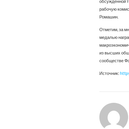
обсужденной т
рабочую комис
Ромашин.
Отметим, за м
медалью награ
макроэкономич
из высших общ
сообществе Фо
Источник:
http