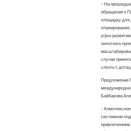
– На прошедше
обращение к П
площадку для 
планирования, 
угроз развитию
пилотного прое
масштабирован
случае принят
слезть с дотац
Предложение Г
международног
Байбакова Але
– Комплексное
системном под
привлечением 