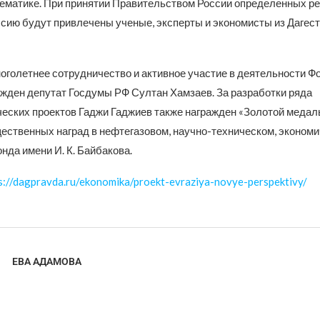
ематике. При принятии Правительством России определенных р
сию будут привлечены ученые, эксперты и экономисты из Дагест
ноголетнее сотрудничество и активное участие в деятельности Ф
жден депутат Госдумы РФ Султан Хамзаев. За разработки ряда
еских проектов Гаджи Гаджиев также награжден «Золотой медаль
ественных наград в нефтегазовом, научно-техническом, эконом
нда имени И. К. Байбакова.
s://dagpravda.ru/ekonomika/proekt-evraziya-novye-perspektivy/
ЕВА АДАМОВА