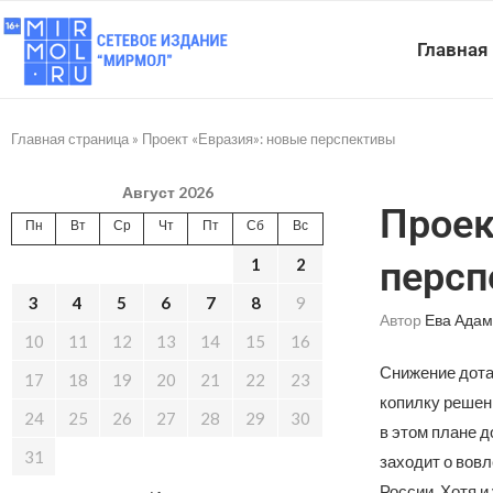
Главная
Главная страница
»
Проект «Евразия»: новые перспективы
Август 2026
Проек
Пн
Вт
Ср
Чт
Пт
Сб
Вс
1
2
персп
3
4
5
6
7
8
9
Автор
Ева Адам
10
11
12
13
14
15
16
Снижение дота
17
18
19
20
21
22
23
копилку решен
24
25
26
27
28
29
30
в этом плане д
31
заходит о вовл
России. Хотя 