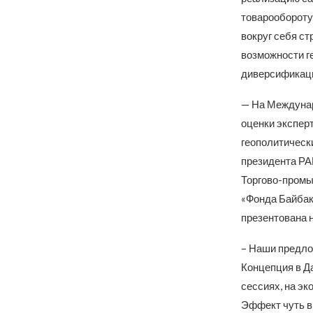
товарообороту
вокруг себя с
возможности г
диверсификаци
— На Междунар
оценки эксперт
геополитически
президента РАН
Торгово-промыш
«Фонда Байбак
презентована 
– Наши предло
Концепция в Д
сессиях, на эк
Эффект чуть вы