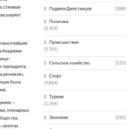
, стягивая
Подвиги Дагестанцев
(388)
 расширяет
Политика
(3 309)
Происшествия
ли высочайшие
(3 781)
та Академии
вице-
Сельское хозяйство
(225)
це-президента
а речников»,
Спорт
епция была
(9 804)
ев.
Туризм
жиев. –
(1 344)
мах, пленарных
Экология
(192)
общества.
 «агентах