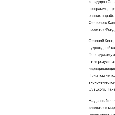
коридора «Сев
программе, – 
ранних нарабо
Северного Кавк
проектов Фонд
Основой Конце
судоходный ка
Персидскому з
что в результ
наращивающие 
При этом не то
экономической
Суэцкого, Пана
На данный пери
аналогов в мир
реализацию са