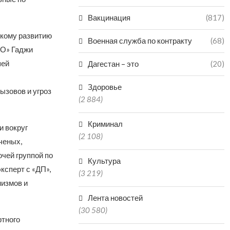
Вакцинация
(817)
кому развитию
Военная служба по контракту
(68)
ФО» Гаджи
шей
Дагестан – это
(20)
Здоровье
ызовов и угроз
(2 884)
Криминал
и вокруг
(2 108)
ченых,
чей группой по
Культура
ксперт с «ДП»,
(3 219)
низмов и
Лента новостей
(30 580)
ртного