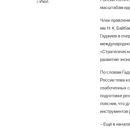
« Июл
масштабам иде
Член правлени
им. Н. К. Бай
Гаджиев в оче
международной
«Стратегическ
развитию экон
По словам Гад
России тема к
озабоченных с
подготовке рез
пояснив, что д
инструментов 
– Ещё в начале