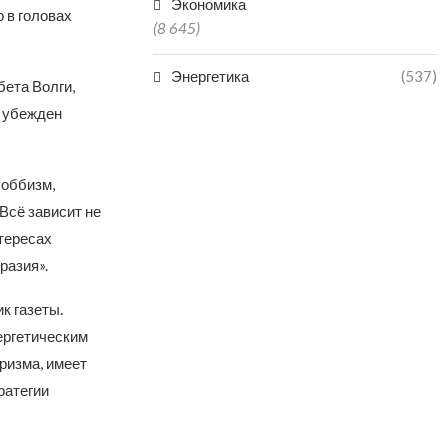
Экономика
 в головах
(8 645)
Энергетика
(537)
бета Волги,
, убежден
лоббизм,
 Всё зависит не
нтересах
разия».
к газеты.
нергетическим
ризма, имеет
ратегии