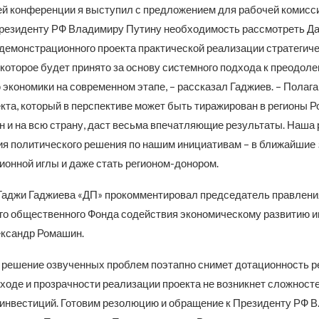
й конференции я выступил с предложением для рабочей комисси
резиденту РФ Владимиру Путину необходимость рассмотреть Да
демонстрационного проекта практической реализации стратегиче
которое будет принято за основу системного подхода к преодол
 экономики на современном этапе, – рассказал Гаджиев. – Полаг
кта, который в перспективе может быть тиражирован в регионы Р
 и на всю страну, даст весьма впечатляющие результаты. Наша 
ия политического решения по нашим инициативам – в ближайшие 
ионной иглы и даже стать регионом-донором.
аджи Гаджиева «ДП» прокомментировал председатель правлени
о общественного Фонда содействия экономическому развитию им.
ксандр Ромашин.
 решение озвученных проблем поэтапно снимет дотационность ре
ходе и прозрачности реализации проекта не возникнет сложносте
инвестиций. Готовим резолюцию и обращение к Президенту РФ В. 