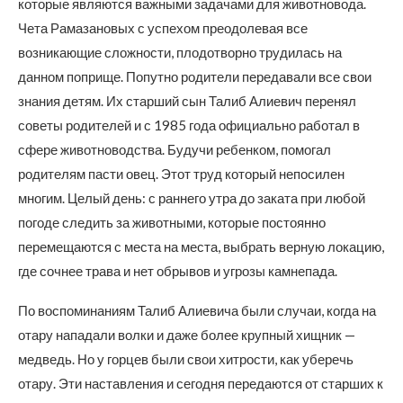
которые являются важными задачами для животновода.
Чета Рамазановых с успехом преодолевая все
возникающие сложности, плодотворно трудилась на
данном поприще. Попутно родители передавали все свои
знания детям. Их старший сын Талиб Алиевич перенял
советы родителей и с 1985 года официально работал в
сфере животноводства. Будучи ребенком, помогал
родителям пасти овец. Этот труд который непосилен
многим. Целый день: с раннего утра до заката при любой
погоде следить за животными, которые постоянно
перемещаются с места на места, выбрать верную локацию,
где сочнее трава и нет обрывов и угрозы камнепада.
По воспоминаниям Талиб Алиевича были случаи, когда на
отару нападали волки и даже более крупный хищник —
медведь. Но у горцев были свои хитрости, как уберечь
отару. Эти наставления и сегодня передаются от старших к