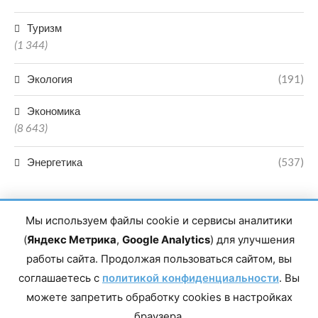
Туризм
(1 344)
Экология
(191)
Экономика
(8 643)
Энергетика
(537)
Мы используем файлы cookie и сервисы аналитики
(
Яндекс Метрика
,
Google Analytics
) для улучшения
работы сайта. Продолжая пользоваться сайтом, вы
Главный редактор сетевого издания Магомаев Тимур Нухович.
соглашаетесь с
Контакты редакции: 8(988)-292-94-34 Почта: vestiskfo@gmail.com По
политикой конфиденциальности
. Вы
вопросам сотрудничества: institut-media@yandex.ru Адрес: 367018,
можете запретить обработку cookies в настройках
Республика Дагестан, г. Махачкала, пр-т Насрутдинова, д. 1а. Все
права защищены. Копирование и использование полных материалов
браузера.