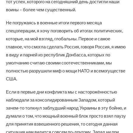
тот успех, которого на сегодняшний день достигли наши
воины – более чем существенный.
Не погружаясь в военные итоги первого месяца
спецоперации, я хочу поговорить об итогах политических,
которые, на мой взгляд, глобальны. Первое и самое
главное, что смогла сделать Россия, говоря Россия, я имею
в виду и парней из республик Донбасса, которых по
умолчанию считаю своими соотечественниками, мы
полностью разрушили миф о мощи НАТО и всемогуществе
США.
Если в первые дни конфликта мы с насторожённостью
наблюдали за консолидированным Западом, который
зачем-то толкнул заблудший народ Украины в эту бойню, и
думали о том, что мощный военный блок просто взял паузу
для принятия взвешенного решения, то сегодня данная
ситуация нам видится совсем по-другому. Запад ни при