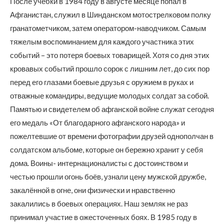
После учебки в 1984 году в августе месяце попал в
Афганистан, служил в Шинданском мотострелковом полку
гранатометчиком, затем оператором-наводчиком. Самым
тяжелым воспоминанием для каждого участника этих
событий – это потеря боевых товарищей. Хотя со дня этих
кровавых событий прошло сорок с лишним лет, до сих пор
перед его глазами боевые друзья с оружием в руках и
отважные командиры, ведущие молодых солдат за собой.
Памятью и свидетелем об афганской войне служат сегодня
его медаль «От благодарного афганского народа» и
пожелтевшие от времени фотографии друзей однополчан в
солдатском альбоме, которые он бережно хранит у себя
дома. Воины- интернационалисты с достоинством и
честью прошли огонь боёв, узнали цену мужской дружбе,
закалённой в огне, они физически и нравственно
закалились в боевых операциях. Наш земляк не раз
принимал участие в ожесточенных боях. В 1985 году в