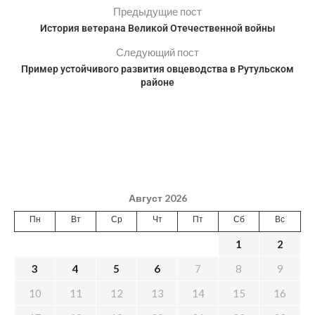
Предыдущие пост
История ветерана Великой Отечественной войны
Следующий пост
Пример устойчивого развития овцеводства в Рутульском
районе
Август 2026
Пн
Вт
Ср
Чт
Пт
Сб
Вс
1
2
3
4
5
6
7
8
9
10
11
12
13
14
15
16