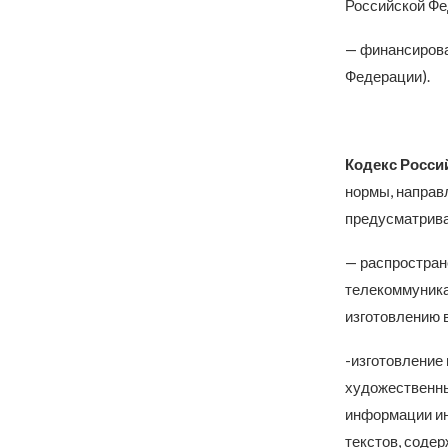
Российской Фе
— финансирова
Федерации).
Кодекс Росси
нормы, направ
предусматрива
— распростран
телекоммуника
изготовлению 
-изготовление 
художественны
информации и
текстов, соде