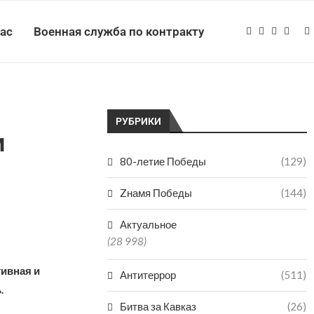
нас
Военная служба по контракту
РУБРИКИ
и
80-летие Победы
(129)
Zнамя Победы
(144)
Актуальное
(28 998)
ивная и
Антитеррор
(511)
.
Битва за Кавказ
(26)