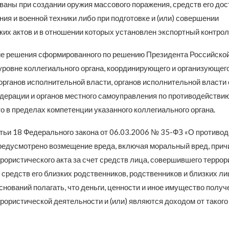
ваны при создании оружия массового поражения, средств его дос
ия и военной техники либо при подготовке и (или) совершении
ких актов и в отношении которых установлен экспортный контрол
е решения сформированного по решению Президента Российско
ровне коллегиального органа, координирующего и организующег
рганов исполнительной власти, органов исполнительной власти
дерации и органов местного самоуправления по противодействию
о в пределах компетенции указанного коллегиального органа.
атьи 18 Федерального закона от 06.03.2006 № 35-ФЗ «О противо
редусмотрено возмещение вреда, включая моральный вред, прич
рористического акта за счет средств лица, совершившего террор
т средств его близких родственников, родственников и близких ли
нований полагать, что деньги, ценности и иное имущество получ
рористической деятельности и (или) являются доходом от такого