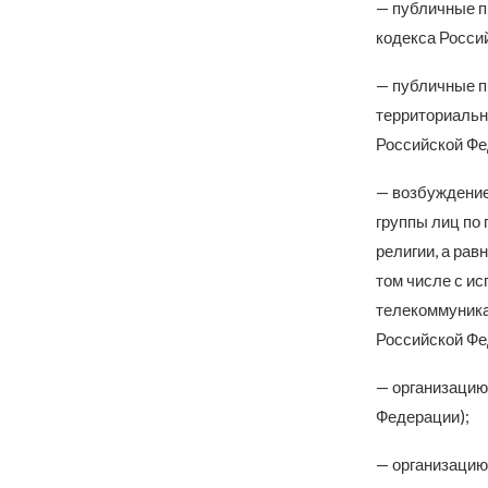
— публичные п
кодекса Росси
— публичные п
территориальн
Российской Фе
— возбуждение
группы лиц по 
религии, а рав
том числе с и
телекоммуника
Российской Фе
— организацию
Федерации);
— организацию