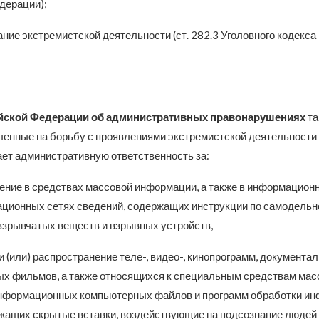
дерации);
ние экстремистской деятельности (ст. 282.3 Уголовного кодекса
йской Федерации об административных правонарушениях
та
ленные на борьбу с проявлениями экстремистской деятельности
ет административную ответственность за:
ение в средствах массовой информации, а также в информацион
ционных сетях сведений, содержащих инструкции по самодель
взрывчатых веществ и взрывных устройств,
и (или) распространение теле-, видео-, кинопрограмм, документа
х фильмов, а также относящихся к специальным средствам мас
нформационных компьютерных файлов и программ обработки и
ржащих скрытые вставки, воздействующие на подсознание людей и