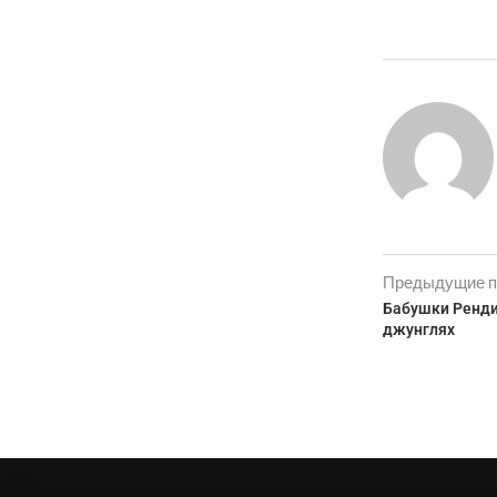
Предыдущие п
Бабушки Ренди
джунглях