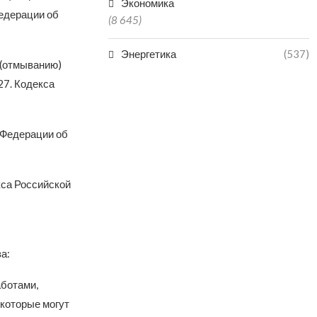
Экономика
Федерации об
(8 645)
Энергетика
(537)
 (отмыванию)
27. Кодекса
 Федерации об
кса Российской
а:
аботами,
 которые могут