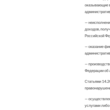
оказывающие вр
административ
— неисполнени
доходов, полу
Российской Фе
— оказание фи
административ
— производств
Федерации об 
Статьями 14.2
правонарушени
— осуществлен
услугами либо 