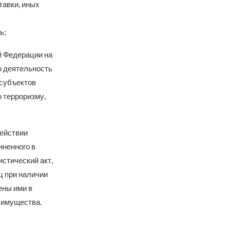
тавки, иных
ь;
й Федерации на
о деятельность
 субъектов
 терроризму,
действии
иненного в
истический акт,
ц при наличии
ены ими в
 имущества.