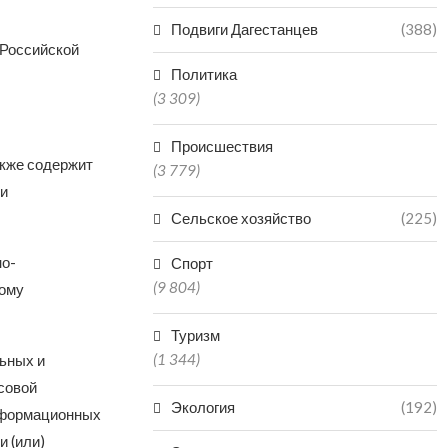
Подвиги Дагестанцев
(388)
 Российской
Политика
(3 309)
Происшествия
кже содержит
(3 779)
 и
Сельское хозяйство
(225)
но-
Спорт
(9 804)
ному
Туризм
(1 344)
льных и
совой
Экология
(192)
нформационных
 (или)