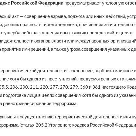
одекс
Российской Федерации
предусматривает уголовную ответ
еский акт — совершение взрыва, поджога или иных действий, ус
оздающих опасность гибели человека, причинения значительного
о ущерба либо наступления иных тяжких последствий, в целях
и деятельности органов власти или международных организаций
 принятие ими решений, а также угроза совершения указанных де
террористической деятельности – склонение, вербовка или иное 
ние хотя бы одного из преступлений, предусмотренных статьями 
05.5, 206, 208, 211, 220, 277, 278, 279, 360 и 361 настоящего Код
и подготовка лица в целях совершения хотя бы одного из указан
 а равно финансирование терроризма;
ризывы к осуществлению террористической деятельности или п
роризма (статья 205.2 Уголовного кодекса Российской Федераци