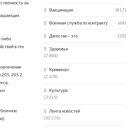
ственность за:
Вакцинация
(817)
трашающих
Военная служба по контракту
(68)
Дагестан – это
(20)
 либо
йствий в тех
Здоровье
(2 884)
вовлечение
Криминал
205, 205.2,
(2 108)
екса,
ных
Культура
(3 219)
убличное
Лента новостей
(30 576)
и);