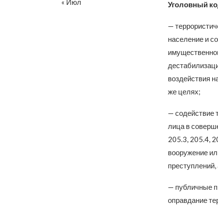
« Июл
Уголовный к
— террористич
население и с
имущественног
дестабилизаци
воздействия на
же целях;
— содействие 
лица в соверше
205.3, 205.4, 2
вооружение ил
преступлений,
— публичные п
оправдание тер