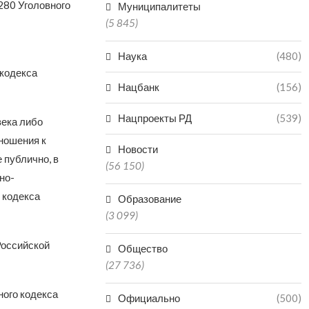
280 Уголовного
Муниципалитеты
(5 845)
Наука
(480)
 кодекса
Нацбанк
(156)
Нацпроекты РД
(539)
века либо
тношения к
Новости
 публично, в
(56 150)
но-
 кодекса
Образование
(3 099)
Российской
Общество
(27 736)
ного кодекса
Официально
(500)