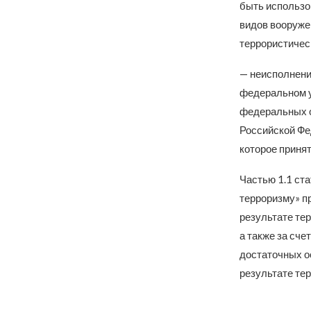
быть использо
видов вооружен
террористичес
— неисполнени
федеральном у
федеральных о
Российской Фе
которое принят
Частью 1.1 ст
терроризму» п
результате тер
а также за сче
достаточных ос
результате тер