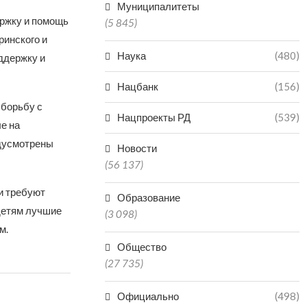
Муниципалитеты
ржку и помощь
(5 845)
ринского и
Наука
(480)
ддержку и
Нацбанк
(156)
 борьбу с
Нацпроекты РД
(539)
е на
едусмотрены
Новости
(56 137)
и требуют
Образование
детям лучшие
(3 098)
м.
Общество
(27 735)
Официально
(498)