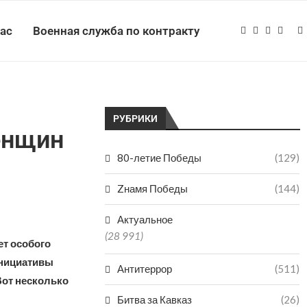
нас
Военная служба по контракту
РУБРИКИ
енщин
80-летие Победы
(129)
Zнамя Победы
(144)
Актуальное
(28 991)
ет особого
инициативы
Антитеррор
(511)
Вот несколько
Битва за Кавказ
(26)