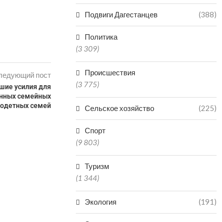
Подвиги Дагестанцев
(388)
Политика
(3 309)
Происшествия
ледующий пост
(3 775)
шие усилия для
онных семейных
годетных семей
Сельское хозяйство
(225)
Спорт
(9 803)
Туризм
(1 344)
Экология
(191)