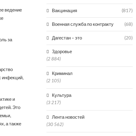
ее ведение
Вакцинация
(817)
же
Военная служба по контракту
(68)
Дагестан – это
(20)
оль за
Здоровье
(2 884)
арство
Криминал
х инфекций,
(2 105)
Культура
ктике и
(3 217)
детей. Это
емьи,
Лента новостей
х, а также
(30 562)