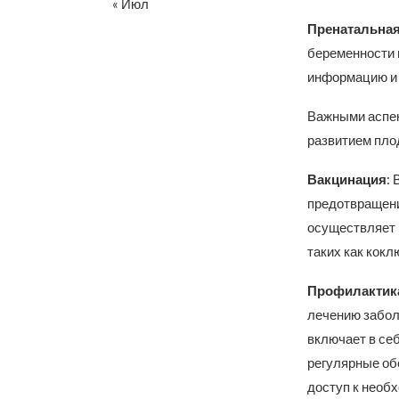
« Июл
Пренатальная
беременности 
информацию и 
Важными аспек
развитием пло
Вакцинация
:
предотвращени
осуществляет 
таких как коклю
Профилактика
лечению заболе
включает в се
регулярные об
доступ к необ