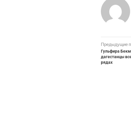
Предыдущие п
Гульфира Бекм
дагестанцы все
рядах