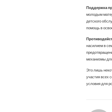
Поддержка пр
молодым матер
детского обсл
помощь в осво
Противодейст
насилием в се
предотвращени
механизмы для
Это лишь неко
участия всех 
условия для ро