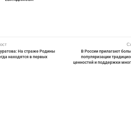
ост
С
уратова: На страже Родины
В России прилагают боль
гда находятся в первых
популяризации традици
ценностей и поддержки мно