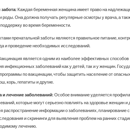
 забота:
Каждая беременная женщина имеет право на надлежащ
и роды. Она должна получать регулярные осмотры у врача, а так
поддержку во время беременности.
тами пренатальной заботы являются правильное питание, контр
да и проведение необходимых исследований.
 Вакцинация является одним из наиболее эффективных способов
я инфекционных заболеваний как у детей, так и у женщин. Госуд
программы по вакцинации, чтобы защитить население от опасны
ш, корь, гепатиты и другие.
 и лечение заболеваний:
Особое внимание уделяется профила
ваний, которые могут серьезно повлиять на здоровье женщин и 
бя распространение информации о заболеваниях, планирование с
следования и скрининги для выявления проблем на ранних стадия
ходимому лечению.