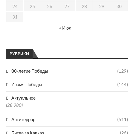
24
25
26
27
28
29
30
31
« Июл
РУБРИКИ
80-летие Победы
(129)
Zнамя Победы
(144)
Актуальное
(28 980)
Антитеррор
(511)
Битва за Кавказ
(26)