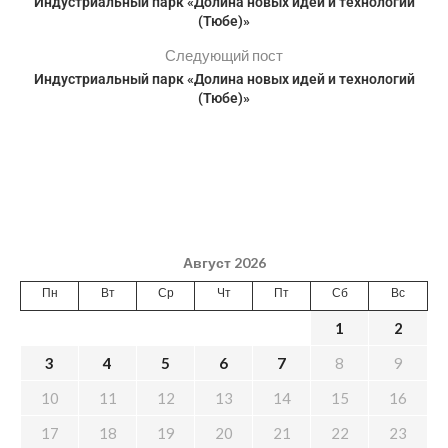
Индустриальный парк «Долина новых идей и технологий
(Тюбе)»
Следующий пост
Индустриальный парк «Долина новых идей и технологий
(Тюбе)»
Август 2026
Пн
Вт
Ср
Чт
Пт
Сб
Вс
1
2
3
4
5
6
7
8
9
10
11
12
13
14
15
16
17
18
19
20
21
22
23