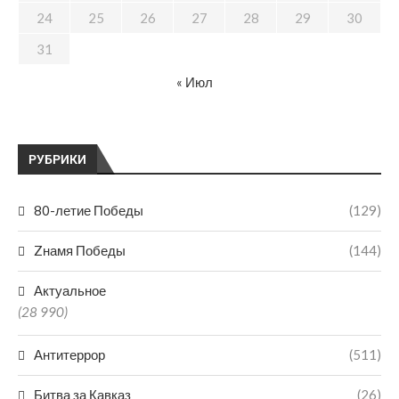
24
25
26
27
28
29
30
31
« Июл
РУБРИКИ
80-летие Победы
(129)
Zнамя Победы
(144)
Актуальное
(28 990)
Антитеррор
(511)
Битва за Кавказ
(26)