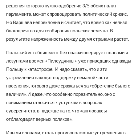
решения которого нужно одобрение 3/5 обоих палат
парламента, может спровоцировать политический кризис.
Но Варшава непреклонна и считает, что время как нельзя
благоприятно для «собирания польских земель». В
результате напряженность между двумя странами растет.
Польский истеблишмент без опаски оперирует планами и
лозунгами времен «Пилсудчины», уже приведших однажды
Польшу к катастрофе. И надо сказать, что и эти
устремления находят поддержку немалой части
населения, готового даже сражаться за «обретение былого
величия». И даже, что особенно поразительно, оно с
пониманием относится к уступкам в вопросах
суверенитета, в надежде на то, что «англосаксы
отблагодарят верных поляков».
Иными словами, столь противоположные устремления в