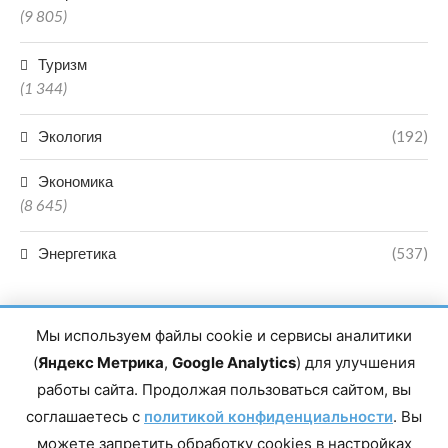
(9 805)
Туризм
(1 344)
Экология
(192)
Экономика
(8 645)
Энергетика
(537)
Мы используем файлы cookie и сервисы аналитики
(
Яндекс Метрика
,
Google Analytics
) для улучшения
работы сайта. Продолжая пользоваться сайтом, вы
Главный редактор сетевого издания Магомаев Тимур Нухович.
соглашаетесь с
Контакты редакции: 8(988)-292-94-34 Почта: vestiskfo@gmail.com По
политикой конфиденциальности
. Вы
вопросам сотрудничества: institut-media@yandex.ru Адрес: 367018,
можете запретить обработку cookies в настройках
Республика Дагестан, г. Махачкала, пр-т Насрутдинова, д. 1а. Все