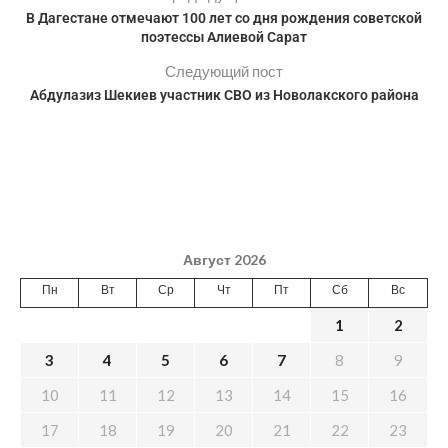
В Дагестане отмечают 100 лет со дня рождения советской
поэтессы Алиевой Сарат
Следующий пост
Абдулазиз Шекиев участник СВО из Новолакского района
Август 2026
Пн
Вт
Ср
Чт
Пт
Сб
Вс
1
2
3
4
5
6
7
8
9
10
11
12
13
14
15
16
17
18
19
20
21
22
23