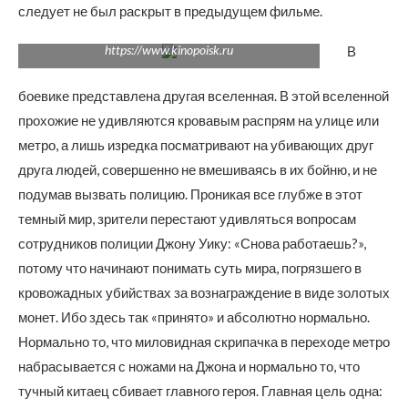
следует не был раскрыт в предыдущем фильме.
https://www.kinopoisk.ru
В
боевике представлена другая вселенная. В этой вселенной
прохожие не удивляются кровавым распрям на улице или
метро, а лишь изредка посматривают на убивающих друг
друга людей, совершенно не вмешиваясь в их бойню, и не
подумав вызвать полицию. Проникая все глубже в этот
темный мир, зрители перестают удивляться вопросам
сотрудников полиции Джону Уику: «Снова работаешь?»,
потому что начинают понимать суть мира, погрязшего в
кровожадных убийствах за вознаграждение в виде золотых
монет. Ибо здесь так «принято» и абсолютно нормально.
Нормально то, что миловидная скрипачка в переходе метро
набрасывается с ножами на Джона и нормально то, что
тучный китаец сбивает главного героя. Главная цель одна: