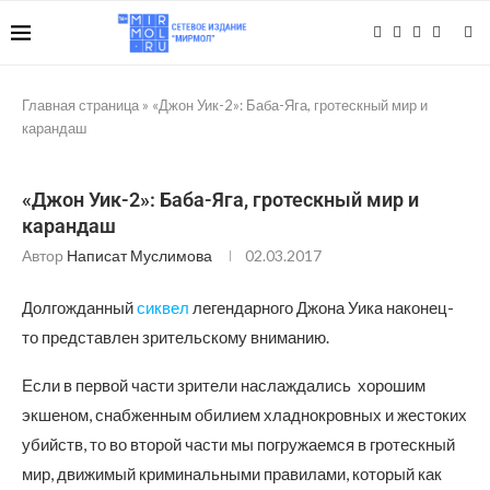
Главная страница
»
«Джон Уик-2»: Баба-Яга, гротескный мир и
карандаш
«Джон Уик-2»: Баба-Яга, гротескный мир и
карандаш
Автор
Написат Муслимова
02.03.2017
Долгожданный
сиквел
легендарного Джона Уика наконец-
то представлен зрительскому вниманию.
Если в первой части зрители наслаждались хорошим
экшеном, снабженным обилием хладнокровных и жестоких
убийств, то во второй части мы погружаемся в гротескный
мир, движимый криминальными правилами, который как