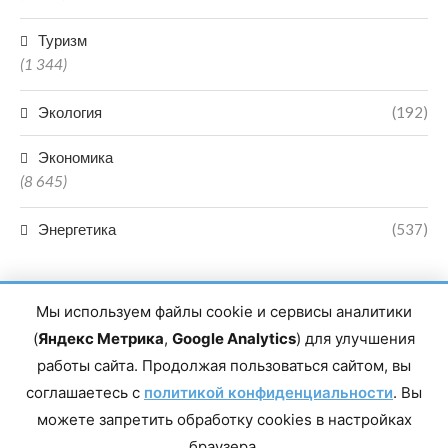
Туризм
(1 344)
Экология
(192)
Экономика
(8 645)
Энергетика
(537)
Мы используем файлы cookie и сервисы аналитики
(
Яндекс Метрика
,
Google Analytics
) для улучшения
работы сайта. Продолжая пользоваться сайтом, вы
Главный редактор сетевого издания Магомаев Тимур Нухович.
соглашаетесь с
Контакты редакции: 8(988)-292-94-34 Почта: vestiskfo@gmail.com По
политикой конфиденциальности
. Вы
вопросам сотрудничества: institut-media@yandex.ru Адрес: 367018,
можете запретить обработку cookies в настройках
Республика Дагестан, г. Махачкала, пр-т Насрутдинова, д. 1а. Все
права защищены. Копирование и использование полных материалов
браузера.