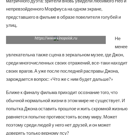
матричного дуэта: зрители вновь увидели любимого Нео и
непревзойденного Морфиуса на одном экране,
представшего в фильме в образе повелителя голубей и
улиц.
https://www.kinopoisk.ru
Не
менее
увлекательна также сцена в зеркальном музее, где Джон,
среди многочисленных своих отражений, все-таки находит
своих врагов. А уже после последней расправы Джона,
зарождается вопрос: «Что же с ним будет дальше?»
Ближе к финалу фильма приходит осознание того, что
обычной нормальной жизни в этом мире не существует. И
попытка Джона оставить прошлое и жить скромной жизнью
равняется попытке противостоять всему миру. Может
поэтому среди людей у него нет друзей, и он может
доверять только верному псу?