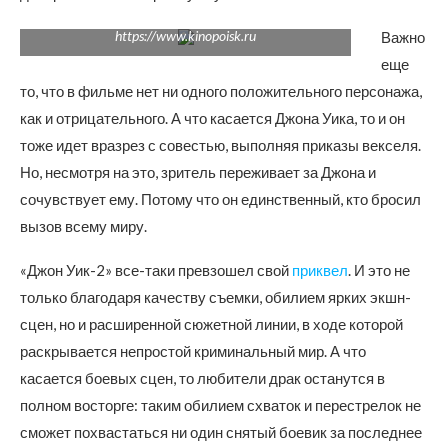
https://www.kinopoisk.ru
Важно
еще
то, что в фильме нет ни одного положительного персонажа,
как и отрицательного. А что касается Джона Уика, то и он
тоже идет вразрез с совестью, выполняя приказы векселя.
Но, несмотря на это, зритель переживает за Джона и
сочувствует ему. Потому что он единственный, кто бросил
вызов всему миру.
«Джон Уик-2» все-таки превзошел свой
приквел
. И это не
только благодаря качеству съемки, обилием ярких экшн-
сцен, но и расширенной сюжетной линии, в ходе которой
раскрывается непростой криминальный мир. А что
касается боевых сцен, то любители драк останутся в
полном восторге: таким обилием схваток и перестрелок не
сможет похвастаться ни один снятый боевик за последнее