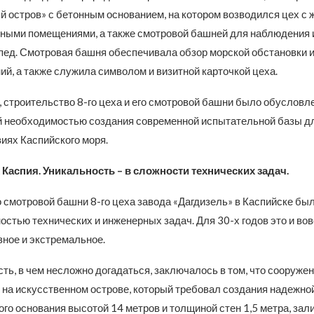
й остров» с бетонным основанием, на котором возводился цех с
ными помещениями, а также смотровой башней для наблюдения 
пед. Смотровая башня обеспечивала обзор морской обстановки и
й, а также служила символом и визитной карточкой цеха.
, строительство 8-го цеха и его смотровой башни было обусловл
й необходимостью создания современной испытательной базы д
иях Каспийского моря.
 Каспия. Уникальность – в сложности технических задач.
 смотровой башни 8-го цеха завода «Дагдизель» в Каспийске был
стью технических и инженерных задач. Для 30-х годов это и во
ное и экстремальное.
ь, в чем несложно догадаться, заключалось в том, что сооруже
 на искусственном острове, который требовал создания надежно
го основания высотой 14 метров и толщиной стен 1,5 метра, зали