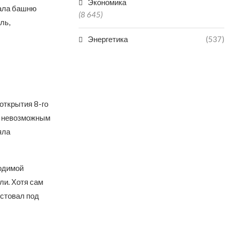
Экономика
вала башню
(8 645)
ль,
Энергетика
(537)
 открытия 8-го
о невозможным
яла
водимой
ли. Хотя сам
устовал под