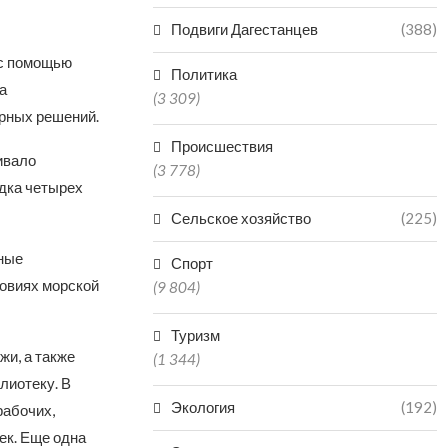
Подвиги Дагестанцев
(388)
 с помощью
Политика
а
(3 309)
ерных решений.
Происшествия
ивало
(3 778)
ядка четырех
Сельское хозяйство
(225)
ные
Спорт
ловиях морской
(9 804)
Туризм
и, а также
(1 344)
лиотеку. В
Экология
(192)
рабочих,
ек. Еще одна