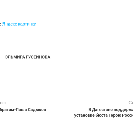
:
Яндекс картинки
ЭЛЬМИРА ГУСЕЙНОВА
ост
С
Ибрагим-Паша Садыков
В Дагестане поддерж
установке бюста Герою Росс