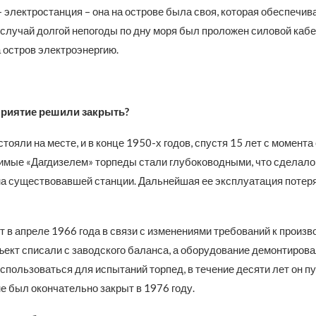
– электростанция – она на острове была своя, которая обеспечи
 случай долгой непогоды по дну моря был проложен силовой кабе
 остров электроэнергию.
риятие решили закрыть?
стояли на месте, и в конце 1950-х годов, спустя 15 лет с момента
имые «Дагдизелем» торпеды стали глубоководными, что сделал
на существовавшей станции. Дальнейшая ее эксплуатация потер
 в апреле 1966 года в связи с изменениями требований к произ
ъект списали с заводского баланса, а оборудование демонтирова
спользоваться для испытаний торпед, в течение десяти лет он п
не был окончательно закрыт в 1976 году.