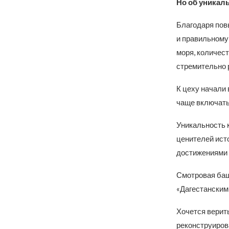
Но об уникал
Благодаря пов
и правильному 
моря, количест
стремительно 
К цеху начали 
чаще включать
Уникальность 
ценителей ист
достижениями 
Смотровая баш
«Дагестанским
Хочется верить
реконструирова