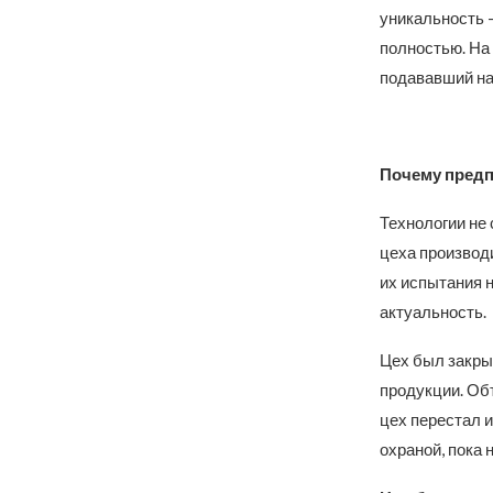
уникальность 
полностью. На
подававший на
Почему предп
Технологии не 
цеха производ
их испытания 
актуальность.
Цех был закрыт
продукции. Об
цех перестал и
охраной, пока 