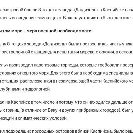
 смотровой башни 8-го цеха завода «Дагдизель» в Каспийске нач
чалось возведение самого цеха. В эксплуатацию он был сдан уже в
ытом море – мера военной необходимости
ня 8-го цеха завода «Дагдизель» была построена как часть уник
пристрелочной станции для испытания морского оружия, в основн
ель» производил парогазовые торпеды, которые требовали прове
условиях открытого моря. Для этого была необходима специальн
 станция, расположенная в незамерзающей части Каспийского мо
лубинами и гидрологией.
л на Каспийск в том числе и потому, что он находился дальше от
х границ (в отличие от Баку и других прибрежных городов), был 
икаций и климатических условий.
вия подходящих природных островов вблизи Каспийска, было ре