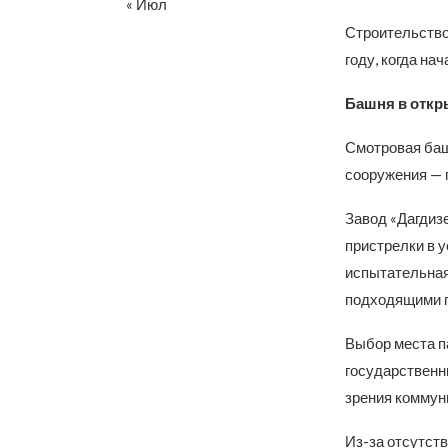
« Июл
Строительство
году, когда на
Башня в откр
Смотровая баш
сооружения — 
Завод «Дагдиз
пристрелки в 
испытательная
подходящими г
Выбор места па
государственны
зрения коммун
Из-за отсутст