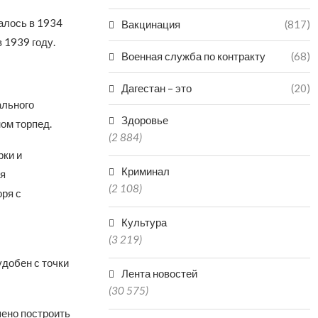
алось в 1934
Вакцинация
(817)
 1939 году.
Военная служба по контракту
(68)
Дагестан – это
(20)
ального
Здоровье
ом торпед.
(2 884)
рки и
Криминал
ая
(2 108)
ря с
Культура
(3 219)
удобен с точки
Лента новостей
(30 575)
шено построить