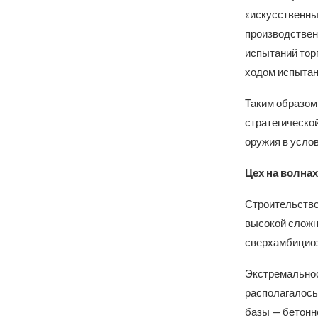
«искусственны
производствен
испытаний тор
ходом испытани
Таким образом
стратегическо
оружия в услов
Цех на волнах
Строительство
высокой сложно
сверхамбициоз
Экстремальност
располагалось
базы — бетонно