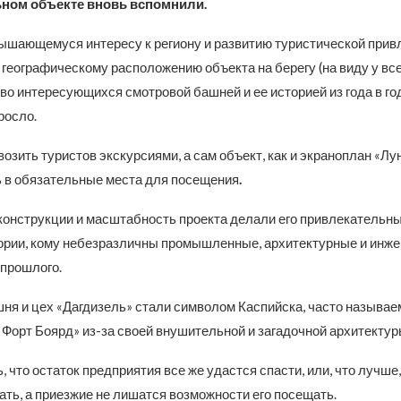
ьном объекте вновь вспомнили.
ышающемуся интересу к региону и развитию туристической прив
географическому расположению объекта на берегу (на виду у все
во интересующихся смотровой башней и ее историей из года в го
росло.
возить туристов экскурсиями, а сам объект, как и экраноплан «Лун
 в обязательные места для посещения
.
конструкции и масштабность проекта делали его привлекательн
ории, кому небезразличны промышленные, архитектурные и инж
прошлого.
ня и цех «Дагдизель» стали символом Каспийска, часто называ
 Форт Боярд» из-за своей внушительной и загадочной архитектур
, что остаток предприятия все же удастся спасти, или, что лучше,
ть, а приезжие не лишатся возможности его посещать.