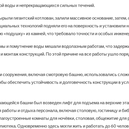
ой воды и непрекращающихся сильных течений.
ырыли гигантский котлован, залили массивное основание, затем,
циальных технологий подняли его на поверхность и установили н
ю «подушку» из камней, что требовало точности и особых инжен
ы и помутнение воды мешали водолазным работам, что задерж
и монтаж конструкций. По этой причине на все работы ушло пор
и сооружения, включая смотровую башню, использовались слож
тобы обеспечить устойчивость и долговечность конструкции в ус
ающейся башни был возведен лифт для подъема на верхние этаж
 работы и отдыха персонала, включая столовую, гостиницу и биб
лагоустроенные комнаты для ночёвки, столовая, общежитие для 
лиотека. Одновременно здесь могли жить и работать до 60 челов