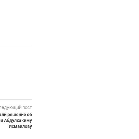
ледующий пост
али решение об
ии Абдулхакиму
Исмаилову