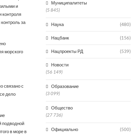
Муниципалитеты
 жилыми и
(5 845)
и контроля
 контроль за
Наука
(480)
Нацбанк
(156)
ено
Нацпроекты РД
(539)
ля морского
Новости
(56 149)
о связано с
Образование
(3 099)
все дело
Общество
(27 736)
ние
й подводной
Официально
(500)
того в море в