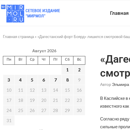
Главная
Главная страница
»
«Дагестанский форт Боярд» лишился смотровой ба
Август 2026
«Даге
Пн
Вт
Ср
Чт
Пт
Сб
Вс
1
2
смотр
3
4
5
6
7
8
9
Автор
Эльмира 
10
11
12
13
14
15
16
В Каспийске в 
17
18
19
20
21
22
23
известного как
24
25
26
27
28
29
30
Согласно ряду
31
сильные проли