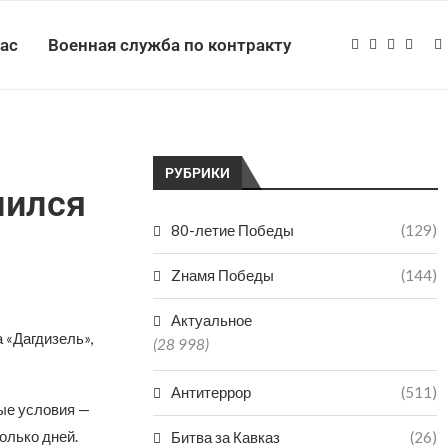
нас
Военная служба по контракту
РУБРИКИ
шился
80-летие Победы
(129)
Zнамя Победы
(144)
Актуальное
 «Дагдизель»,
(28 998)
Антитеррор
(511)
ые условия —
олько дней.
Битва за Кавказ
(26)