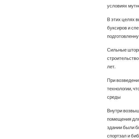
условиях мутн
В этих целях в
буксиров и спе
подготовленну
Сильные шторм
строительство 
лет.
При возведени
технологии, ч
среды
Внутри возвыш
помещения для
здании были б
спортзал и биб