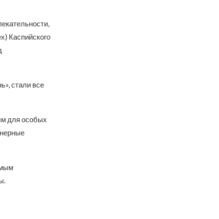
лекательности,
х) Каспийского
д
ь», стали все
ым для особых
енерные
емым
ы.