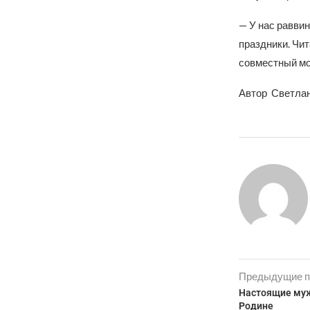
— У нас раввин
праздники. Чи
совместный мо
Автор Светла
Предыдущие п
Настоящие муж
Родине