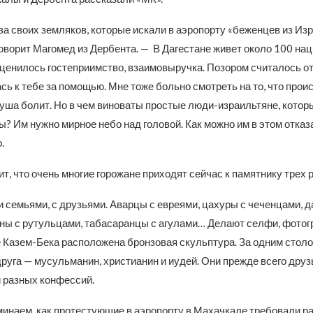
а своих земляков, которые искали в аэропорту «беженцев из Изр
говорит Магомед из Дербента. — В Дагестане живет около 100 на
ценилось гостеприимство, взаимовыручка. Позором считалось от
сь к тебе за помощью. Мне тоже больно смотреть на то, что прои
душа болит. Но в чем виноваты простые люди-израильтяне, котор
ы? Им нужно мирное небо над головой. Как можно им в этом отказ
.
т, что очень многие горожане приходят сейчас к памятнику трех р
 семьями, с друзьями. Аварцы с евреями, цахуры с чеченцами, д
ины с рутульцами, табасаранцы с агулами… Делают селфи, фото
е Казем-Бека расположена бронзовая скульптура. За одним стол
друга — мусульманин, христианин и иудей. Они прежде всего друзь
 разных конфессий.
минаем, как протестующие в аэропорту в Махачкале требовали р