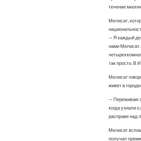
течение многих
Мелисат, котор
национальност
— Я каждый де
нами Мелисат. 
четырехкомнатн
так просто. В 
Мелисат говори
живет в городк
— Переживаю за
когда узнали о
расправе над 
Мелисат вспом
получил прем