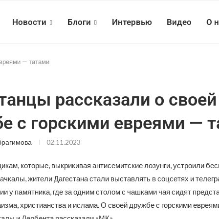
Новости
Блоги
Интервью
Видео
О 
евреями — татами
танцы рассказали о своей
е с горскими евреями — 
брагимова
02.11.2023
икам, которые, выкрикивая антисемитские лозунги, устроили бес
ачкалы, жители Дагестана стали выставлять в соцсетях и телег
и у памятника, где за одним столом с чашками чая сидят предст
изма, христианства и ислама. О своей дружбе с горскими евреям
алы и Дербента рассказали «МК».