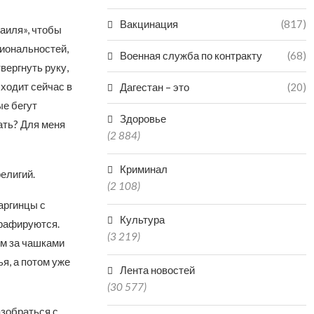
Вакцинация
(817)
аиля», чтобы
циональностей,
Военная служба по контракту
(68)
вергнуть руку,
сходит сейчас в
Дагестан – это
(20)
ые бегут
Здоровье
ать? Для меня
(2 884)
Криминал
елигий.
(2 108)
аргинцы с
Культура
графируются.
(3 219)
ом за чашками
я, а потом уже
Лента новостей
(30 577)
азобраться с