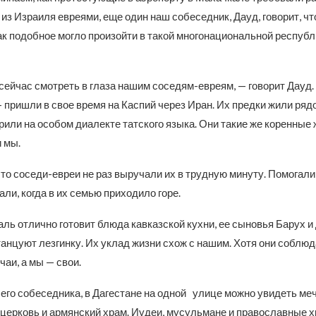
з Израиля евреями, еще один наш собеседник, Дауд, говорит, чт
как подобное могло произойти в такой многонациональной республ
ейчас смотреть в глаза нашим соседям-евреям, — говорит Дауд.
 пришли в свое время на Каспий через Иран. Их предки жили ряд
рили на особом диалекте татского языка. Они такие же коренные
и мы.
что соседи-евреи не раз выручали их в трудную минуту. Помогали
ли, когда в их семью приходило горе.
ль отлично готовит блюда кавказской кухни, ее сыновья Барух и
анцуют лезгинку. Их уклад жизни схож с нашим. Хотя они соблю
аи, а мы — свои.
го собеседника, в Дагестане на одной улице можно увидеть мече
церковь и армянский храм. Иудеи, мусульмане и православные х