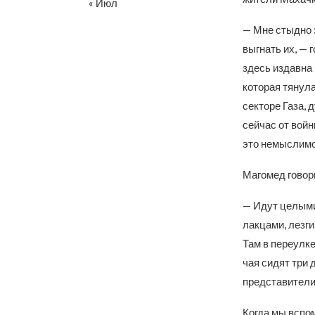
« Июл
— Мне стыдно з
выгнать их, — 
здесь издавна 
которая тянула
секторе Газа, 
сейчас от войн
это немыслимо
Магомед говори
— Идут целыми
лакцами, лезг
Там в переулк
чая сидят три 
представители
Когда мы вспо