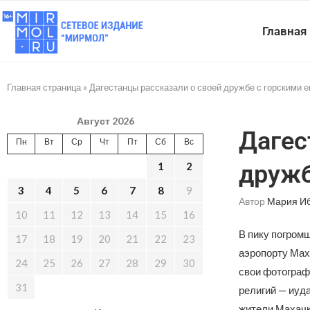
Главная
Главная страница
»
Дагестанцы рассказали о своей дружбе с горскими 
Август 2026
Дагес
Пн
Вт
Ср
Чт
Пт
Сб
Вс
1
2
дружб
3
4
5
6
7
8
9
Автор
Мария И
10
11
12
13
14
15
16
В пику погромщ
17
18
19
20
21
22
23
аэропорту Мах
24
25
26
27
28
29
30
свои фотографи
31
религий — иуда
жители Махачк