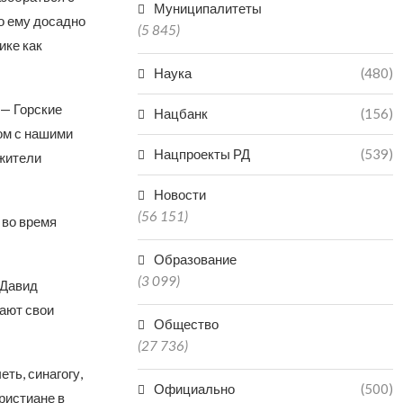
Муниципалитеты
о ему досадно
(5 845)
ике как
Наука
(480)
 — Горские
Нацбанк
(156)
ом с нашими
Нацпроекты РД
(539)
 жители
Новости
(56 151)
 во время
Образование
(3 099)
 Давид
дают свои
Общество
(27 736)
ть, синагогу,
Официально
(500)
ристиане в