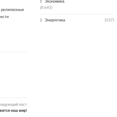
Экономика
(8 645)
а религиозные
вести
Энергетика
(537)
ледующий пост
жится наш мир!