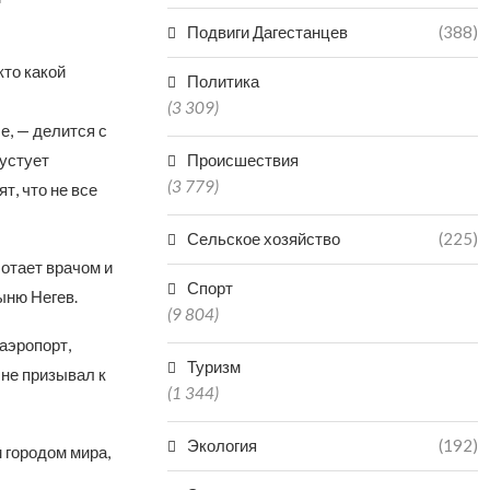
Подвиги Дагестанцев
(388)
кто какой
Политика
(3 309)
е, — делится с
пустует
Происшествия
(3 779)
т, что не все
Сельское хозяйство
(225)
ботает врачом и
Спорт
ыню Негев.
(9 804)
аэропорт,
Туризм
 не призывал к
(1 344)
Экология
(192)
 городом мира,