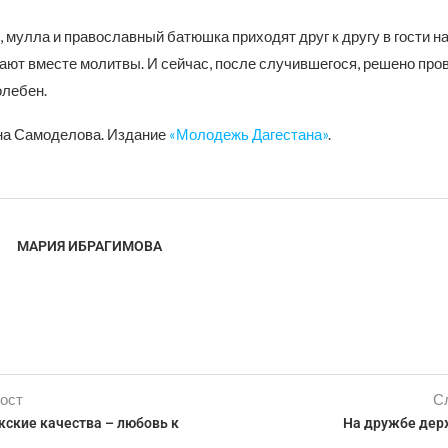
, мулла и православный батюшка приходят друг к другу в гости н
тают вместе молитвы. И сейчас, после случившегося, решено про
лебен.
на Самоделова. Издание
«Молодежь Дагестана»
.
МАРИЯ ИБРАГИМОВА
ост
С
ские качества – любовь к
На дружбе дер