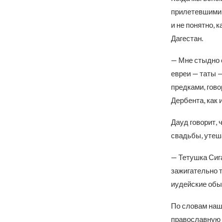
прилетевшими и
и не понятно, 
Дагестан.
— Мне стыдно с
евреи — таты —
предками, гово
Дербента, как 
Дауд говорит, 
свадьбы, утеша
— Тетушка Сига
зажигательно т
иудейские обыч
По словам наше
православную 