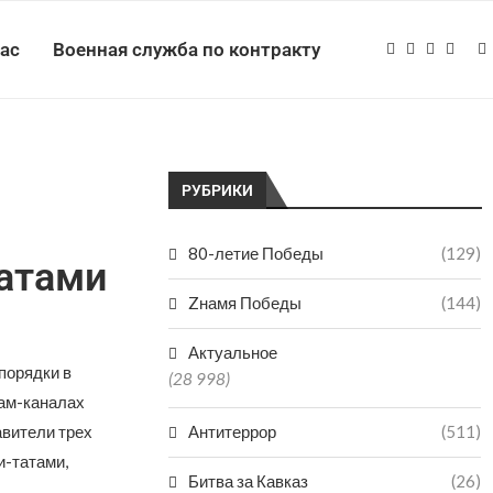
нас
Военная служба по контракту
РУБРИКИ
80-летие Победы
(129)
татами
Zнамя Победы
(144)
Актуальное
порядки в
(28 998)
рам-каналах
авители трех
Антитеррор
(511)
и-татами,
Битва за Кавказ
(26)