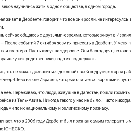
 веков научились жить в одном обществе, в одном городе.
ая живет в Дербенте, говорит, что все они росли, не интересуясь, 
и.
нь сейчас общаюсь с друзьями-евреями, которые живут в Израил
— После событий 7 октября зову их приехать в Дербент. У меня 
ая квартира. Пусть живут на здоровье. Они благодарят, но говоря
Израиле у них родственники, надо их поддержать.
т, что не может дозвониться до одной своей подруги, которая ра
е Беэр-Шева на юге Израиля, который считается воротами в пуст
 нее. Переживаю, что люди, живущие в Дагестан, пошли громить 
 рейсе из Тель-Авива. Никогда такого у нас не было. Никто никогда
людьми по их национальному и религиозному признаку.
инает, что в 2006 году Дербент был признан самым толерантным
ию ЮНЕСКО.