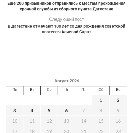
Еще 200 призывников отправились к местам прохождения
срочной службы из сборного пункта Дагестана
Следующий пост
В Дагестане отмечают 100 лет со дня рождения советской
поэтессы Алиевой Сарат
Август 2026
Пн
Вт
Ср
Чт
Пт
Сб
Вс
1
2
3
4
5
6
7
8
9
10
11
12
13
14
15
16
17
18
19
20
21
22
23