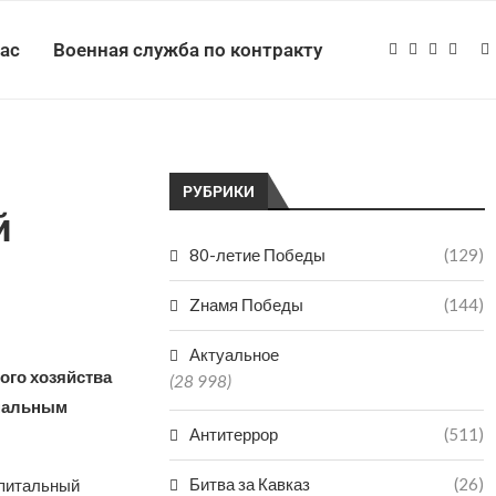
нас
Военная служба по контракту
РУБРИКИ
й
80-летие Победы
(129)
Zнамя Победы
(144)
Актуальное
ого хозяйства
(28 998)
унальным
Антитеррор
(511)
Битва за Кавказ
(26)
апитальный