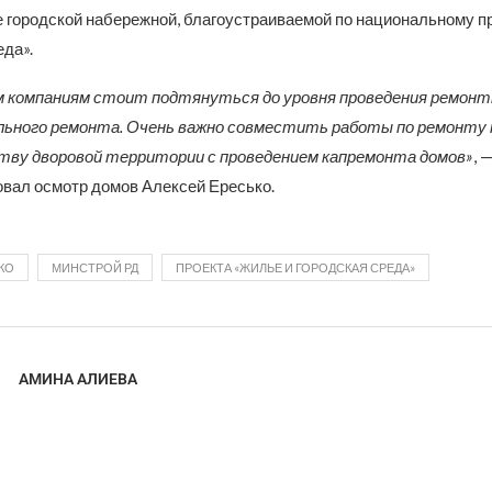
же городской набережной, благоустраиваемой по национальному 
еда».
 компаниям стоит подтянуться до уровня проведения ремон
ьного ремонта. Очень важно совместить работы по ремонту 
тву дворовой территории с проведением капремонта домов»
, 
вал осмотр домов Алексей Ересько.
КО
МИНСТРОЙ РД
ПРОЕКТА «ЖИЛЬЕ И ГОРОДСКАЯ СРЕДА»
АМИНА АЛИЕВА