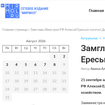
Главная
Главная страница
»
Замглавы Минстроя РФ Алексей Ересько посетил Д
Актуальное
Н
Август 2026
Замгл
Пн
Вт
Ср
Чт
Пт
Сб
Вс
1
2
Ересь
3
4
5
6
7
8
9
Автор
Амина А
10
11
12
13
14
15
16
21 сентября 
17
18
19
20
21
22
23
РФ Алексей Е
24
25
26
27
28
29
30
хозяйством.
31
Замминистра н