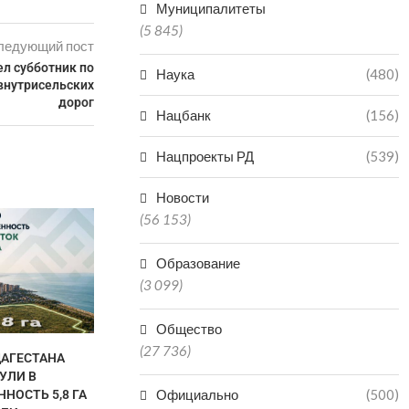
Муниципалитеты
(5 845)
ледующий пост
л субботник по
Наука
(480)
внутрисельских
дорог
Нацбанк
(156)
Нацпроекты РД
(539)
Новости
ПОДРОСТОК УТОНУЛ В
(56 153)
ИСКУССТВЕННОМ ВОДОЕМЕ В
МАГАРАМКЕНТСКОМ РАЙОНЕ
Образование
08.08.2026
(3 099)
Общество
(27 736)
ДАГЕСТАНА
В МАХАЧКА
УЛИ В
ФЕСТИВАЛ
Официально
(500)
НОСТЬ 5,8 ГА
ТРАДИЦИОНН