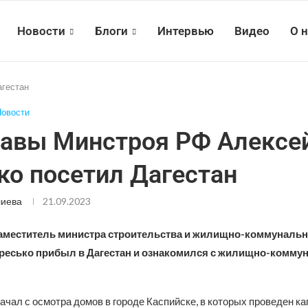
Новости
Блоги
Интервью
Видео
О 
агестан
овости
авы Минстроя РФ Алексе
ко посетил Дагестан
лиева
21.09.2023
заместитель министра строительства и жилищно-коммунальн
ресько прибыл в Дагестан и ознакомился с жилищно-комм
ачал с осмотра домов в городе Каспийске, в которых проведен к