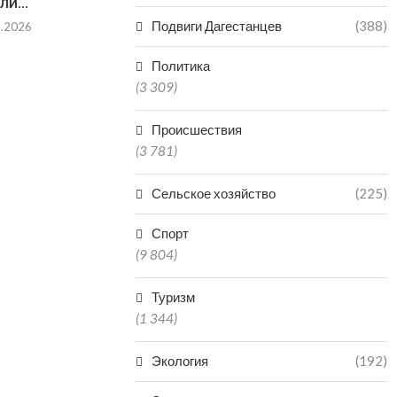
ЛИ...
НАРОДОВ 
Подвиги Дагестанцев
(388)
8.2026
08.0
Политика
(3 309)
Происшествия
(3 781)
Сельское хозяйство
(225)
Спорт
(9 804)
Туризм
(1 344)
Экология
(192)