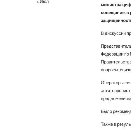
« Июл
министра циф
совещание, в
защищенности
В дискуссии п
Представитель
Федерации по 
Правительства
вопросы, связ
Операторы свя
антитеррорист
предложениям
Было рекоменд
Также в резул