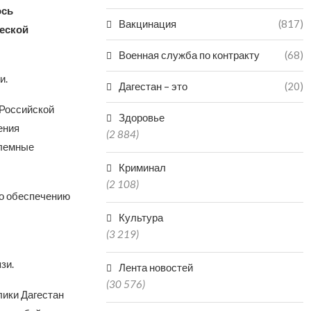
ось
Вакцинация
(817)
еской
Военная служба по контракту
(68)
и.
Дагестан – это
(20)
 Российской
Здоровье
ения
(2 884)
блемные
Криминал
(2 108)
по обеспечению
Культура
(3 219)
зи.
Лента новостей
(30 576)
лики Дагестан