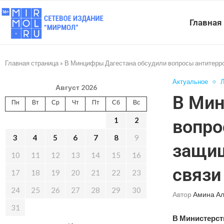
Главная
Главная страница
»
В Минцифры Дагестана обсудили вопросы антитерро
Актуальное
Л
Август 2026
В Мин
Пн
Вт
Ср
Чт
Пт
Сб
Вс
1
2
вопро
3
4
5
6
7
8
9
защищ
10
11
12
13
14
15
16
связи
17
18
19
20
21
22
23
24
25
26
27
28
29
30
Автор
Амина А
31
В Министерст