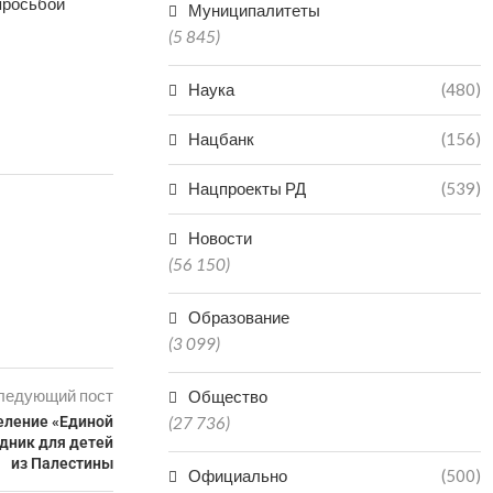
просьбой
Муниципалитеты
(5 845)
Наука
(480)
Нацбанк
(156)
Нацпроекты РД
(539)
Новости
(56 150)
Образование
(3 099)
ледующий пост
Общество
еление «Единой
(27 736)
дник для детей
из Палестины
Официально
(500)