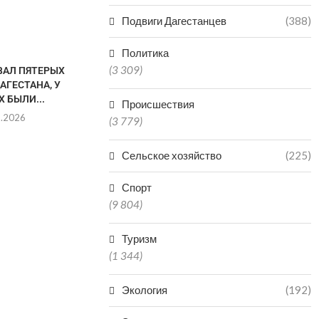
Подвиги Дагестанцев
(388)
Политика
(3 309)
ВАЛ ПЯТЕРЫХ
АГЕСТАНА, У
 БЫЛИ...
Происшествия
8.2026
(3 779)
Сельское хозяйство
(225)
В КАСПИЙСКЕ ПРОХОДИТ
ОДИН ЧЕЛОВЕ
Спорт
ДАГЕСТАНСКАЯ НЕДЕЛЯ
ОДИН ПОСТ
(9 804)
МОДЫ
08.0
08.08.2026
Туризм
(1 344)
Экология
(192)