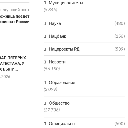
Муниципалитеты
ледующий пост
(5 845)
дожница поедет
мпионат России
Наука
(480)
Нацбанк
(156)
Нацпроекты РД
(539)
ВАЛ ПЯТЕРЫХ
Новости
АГЕСТАНА, У
(56 150)
 БЫЛИ...
8.2026
Образование
(3 099)
В КАСПИЙСКЕ ПРОХОДИТ
ОДИН ЧЕЛОВЕ
Общество
ДАГЕСТАНСКАЯ НЕДЕЛЯ
ОДИН ПОСТ
(27 736)
МОДЫ
08.0
08.08.2026
Официально
(500)