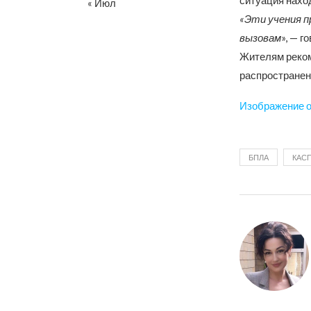
ситуация наход
« Июл
«Эти учения п
вызовам
», — 
Жителям реком
распространен
Изображение от
БПЛА
КАС