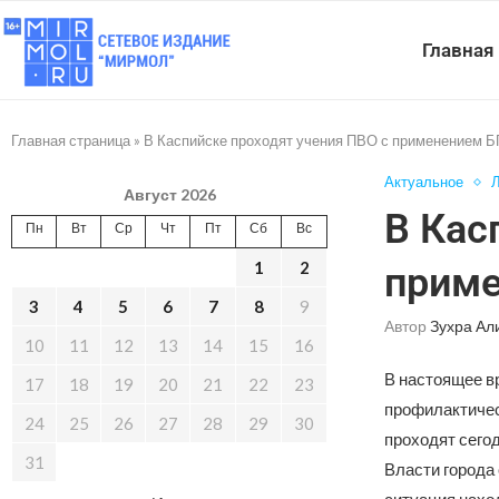
Главная
Главная страница
»
В Каспийске проходят учения ПВО с применением 
Актуальное
Л
Август 2026
В Кас
Пн
Вт
Ср
Чт
Пт
Сб
Вс
1
2
прим
3
4
5
6
7
8
9
Автор
Зухра Ал
10
11
12
13
14
15
16
В настоящее в
17
18
19
20
21
22
23
профилактичес
24
25
26
27
28
29
30
проходят сегод
31
Власти города