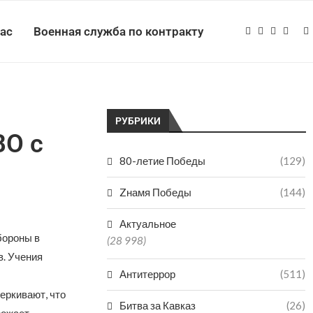
нас
Военная служба по контракту
РУБРИКИ
ВО с
80-летие Победы
(129)
Zнамя Победы
(144)
Актуальное
бороны в
(28 998)
. Учения
Антитеррор
(511)
еркивают, что
Битва за Кавказ
(26)