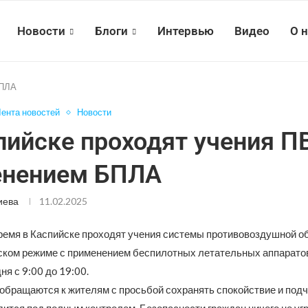
Новости
Блоги
Интервью
Видео
О 
БПЛА
ента новостей
Новости
пийске проходят учения П
енением БПЛА
иева
11.02.2025
ремя в Каспийске проходят учения системы противовоздушной о
ком режиме с применением беспилотных летательных аппаратов
ня с 9:00 до 19:00.
 обращаются к жителям с просьбой сохранять спокойствие и подч