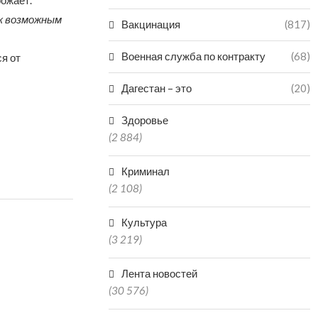
рожает.
 к возможным
Вакцинация
(817)
Военная служба по контракту
(68)
я от
Дагестан – это
(20)
Здоровье
(2 884)
Криминал
(2 108)
Культура
(3 219)
Лента новостей
(30 576)