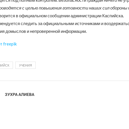
ится под полным контролем. Безопасности граждан ничего не уг
роводятся с целью повышения готовности наших сил обороны
говорится в официальном сообщении администрации Каспийска.
ендуется следить за официальными источниками и воздержатьс
ия домыслов и непроверенной информации.
 freepik
ПИЙСК
УЧЕНИЯ
ЗУХРА АЛИЕВА