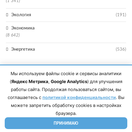
(1 341)
Экология
(191)
Экономика
(8 642)
Энергетика
(536)
Мы используем файлы cookie и сервисы аналитики
(
Яндекс Метрика
,
Google Analytics
) для улучшения
работы сайта. Продолжая пользоваться сайтом, вы
Главный редактор сетевого издания Магомаев Тимур Нухович. Контакты
соглашаетесь с
политикой конфиденциальности
. Вы
редакции: 8(988)-292-94-34 Почта: vestiskfo@gmail.com По вопросам
сотрудничества: institut-media@yandex.ru Адрес: 367018, Республика
можете запретить обработку cookies в настройках
Дагестан, г. Махачкала, пр-т Насрутдинова, д. 1а. Все права защищены.
Копирование и использование полных материалов запрещено, частичное
браузера.
цитирование возможно только при условии гиперссылки на сайт mirmol.ru.
16+
ПРИНИМАЮ