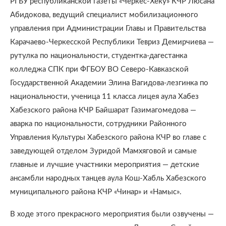
РГБУ республиканской газеты «Черкес-Хеку» КЧР Люсана
Абидокова, ведущий специалист мобилизационного
управления при Администрации Главы и Правительства
Карачаево-Черкесской Республики Тевриз Демирчиева —
рутулка по национальности, студентка-дагестанка
колледжа СПК при ФГБОУ ВО Северо-Кавказской
Государственной Академии Элина Вагидова-лезгинка по
национальности, ученица 11 класса лицея аула Хабез
Хабезского района КЧР Байшарат Газимагомедова —
аварка по национальности, сотрудники Районного
Управления Культуры Хабезского района КЧР во главе с
заведующей отделом Зуридой Мамхяговой и самые
главные и лучшие участники мероприятия — детские
ансамбли народных танцев аула Кош-Хабль Хабезского
муниципального района КЧР «Чинар» и «Намыс».
В ходе этого прекрасного мероприятия были озвучены —