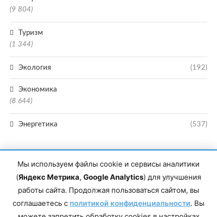
(9 804)
Туризм
(1 344)
Экология
(192)
Экономика
(8 644)
Энергетика
(537)
Мы используем файлы cookie и сервисы аналитики
(
Яндекс Метрика
,
Google Analytics
) для улучшения
работы сайта. Продолжая пользоваться сайтом, вы
Главный редактор сетевого издания Магомаев Тимур Нухович. Контакты
соглашаетесь с
политикой конфиденциальности
. Вы
редакции: 8(988)-292-94-34 Почта: vestiskfo@gmail.com По вопросам
сотрудничества: institut-media@yandex.ru Адрес: 367018, Республика
можете запретить обработку cookies в настройках