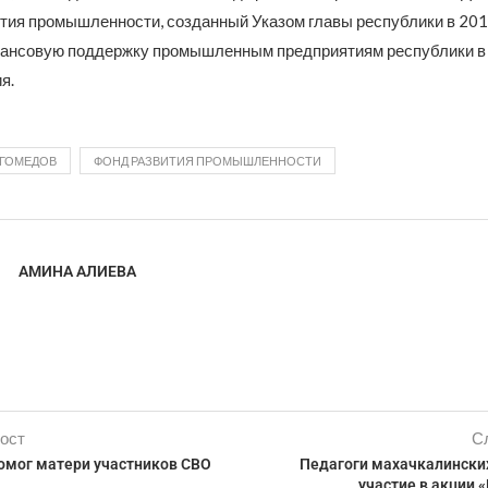
ития промышленности, созданный Указом главы республики в 201
нансовую поддержку промышленным предприятиям республики в
я.
АГОМЕДОВ
ФОНД РАЗВИТИЯ ПРОМЫШЛЕННОСТИ
АМИНА АЛИЕВА
ост
С
омог матери участников СВО
Педагоги махачкалински
участие в акции 