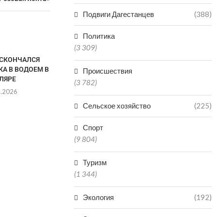
Подвиги Дагестанцев
(388)
Политика
(3 309)
СКОНЧАЛСЯ
А В ВОДОЕМ В
Происшествия
ЛЯРЕ
(3 782)
8.2026
Сельское хозяйство
(225)
Спорт
ДВОЕ ДЕТЕЙ УТОНУЛИ В
ВЛАСТИ 
(9 804)
ПРУДУ В КИЗЛЯРСКОМ
ВЕРН
РАЙОНЕ
ГОССОБСТВЕН
Туризм
ЗЕМ
08.08.2026
(1 344)
08.0
Экология
(192)