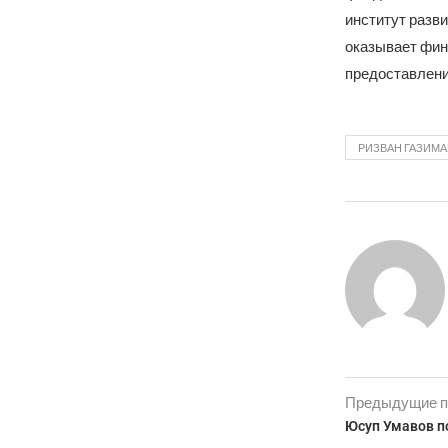
институт разв
оказывает фи
предоставлени
РИЗВАН ГАЗИМ
Предыдущие п
Юсуп Умавов п