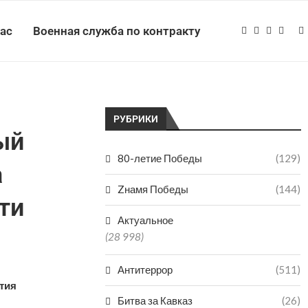
нас
Военная служба по контракту
РУБРИКИ
ый
80-летие Победы
(129)
а
Zнамя Победы
(144)
ти
Актуальное
(28 998)
Антитеррор
(511)
тия
Битва за Кавказ
(26)