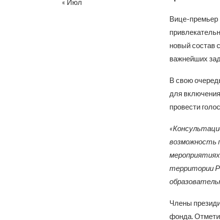
« Июл
Вице-премьер 
привлекательн
новый состав 
важнейших зад
В свою очеред
для включения
провести голос
«Консультацио
возможность п
мероприятиях
территории Ро
образователь
Члены президи
фонда. Отмети