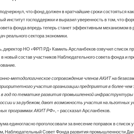
подчеркнул, что фонд должен в кратчайшие сроки состояться ка
ый институт господдержки и выразил уверенность в том, что фо
совета фонда впредь теперь станет эффективным механизмом в
ач реального сектора экономики.
ь, директор НО «ФРП РД» Камиль Арсланбеков озвучил список п
 в новый состав участников Наблюдательного совета фонда и п
ование.
нно-методологическое сопровождение членов АКИТ на безвозм
риоритетного участия организации предприятия в более чем 
 в год по тематике развития промышленной инфраструктуры 
ссии и за рубежом, дают возможность участия на льготных у
ных программах АКИТ РФ»
, – рассказал Арсланбеков.
ума единогласно проголосовали за внесение поправок в список 
м, Наблюдательный Совет Фонда развития промышленности Даге