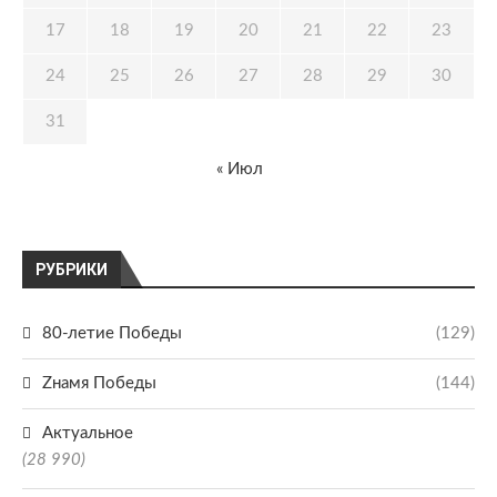
17
18
19
20
21
22
23
24
25
26
27
28
29
30
31
« Июл
РУБРИКИ
80-летие Победы
(129)
Zнамя Победы
(144)
Актуальное
(28 990)