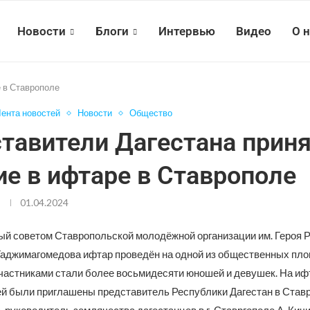
Новости
Блоги
Интервью
Видео
О 
 в Ставрополе
ента новостей
Новости
Общество
тавители Дагестана прин
ие в ифтаре в Ставрополе
01.04.2024
й советом Ставропольской молодёжной организации им. Героя 
аджимагомедова ифтар проведён на одной из общественных пло
участниками стали более восьмидесяти юношей и девушек. На ифт
ей были приглашены представитель Республики Дагестан в Став