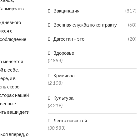
иханов,
Ханмирзаев.
Вакцинация
(817)
 дневного
Военная служба по контракту
(68)
ихся с
Дагестан – это
(20)
 соблюдение
Здоровье
(2 884)
о меняется
й в себе.
Криминал
ре, и в
(2 108)
ень скоро
осторах нашей
Культура
твенные
(3 219)
ить ваши дети
Лента новостей
(30 583)
ься вперед, о