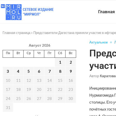
Главная
Главная страница
»
Представители Дагестана приняли участие в ифтаре
Актуальное
Л
Август 2026
Предс
Пн
Вт
Ср
Чт
Пт
Сб
Вс
1
2
участ
3
4
5
6
7
8
9
Автор
Каратова
10
11
12
13
14
15
16
Инициированны
17
18
19
20
21
22
23
Нурмагомеда Г
24
25
26
27
28
29
30
столицы. Его 
31
почётных гост