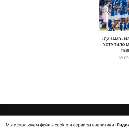
«ДИНАМО» И
УСТУПИЛО 
ТЕЗ
09.08
Главный редактор сетевого издания Магомаев Тимур Нухович. Кон
Республика Дагестан, г. Махачкала, пр-т Насрутдинова, д. 1
Мы используем файлы cookie и сервисы аналитики (
Янде