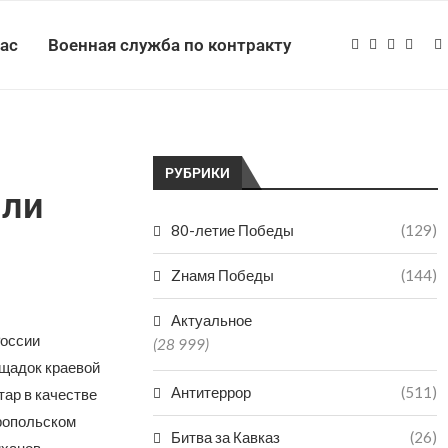
нас
Военная служба по контракту
РУБРИКИ
яли
80-летие Победы
(129)
Zнамя Победы
(144)
Актуальное
России
(28 999)
щадок краевой
Антитеррор
(511)
ар в качестве
ропольском
Битва за Кавказ
(26)