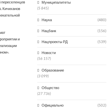
й переселенцев
Муниципалитеты
(5 845)
А. Кичиханов
лекательной
Наука
(480)
Нацбанк
(156)
мат
роприятии и
Нацпроекты РД
(539)
еализации
ном».
Новости
(56 157)
Образование
(3 099)
Общество
(27 736)
Официально
(502)