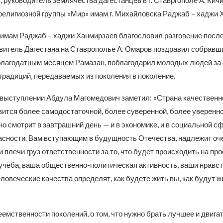
, руководитель землячества дагестанцев в г. Ставргополе А. Кич
религиозной группы «Мир» имам г. Михайловска Раджаб – хаджи 
к имам Раджаб – хаджи Ханмирзаев благословил разговение после
авитель Дагестана на Ставрополье А. Омаров поздравил собравш
лагодатным месяцем Рамазан, поблагодарил молодых людей за
традиций, передаваемых из поколения в поколение.
 выступлении Абдула Магомедович заметил: «Страна качественн
вится более самодостаточной, более суверенной, более уверенно
о смотрит в завтрашний день — и в экономике, и в социальной сфе
асности. Вам вступающим в будущность Отечества, надлежит оч
и плечи груз ответственности за то, что будет происходить на пр
учёба, ваша общественно-политическая активность, ваши нравс
ловеческие качества определят, как будете жить вы, как будут ж
емственности поколений, о том, что нужно брать лучшее и двигат