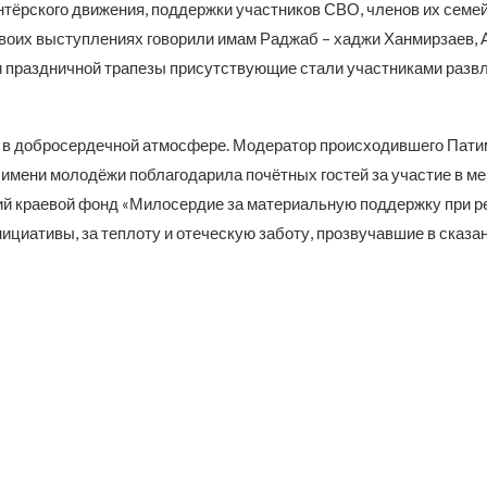
нтёрского движения, поддержки участников СВО, членов их семе
своих выступлениях говорили имам Раджаб – хаджи Ханмирзаев, 
 праздничной трапезы присутствующие стали участниками разв
в добросердечной атмосфере. Модератор происходившего Пати
 имени молодёжи поблагодарила почётных гостей за участие в ме
й краевой фонд «Милосердие за материальную поддержку при р
циативы, за теплоту и отеческую заботу, прозвучавшие в сказан