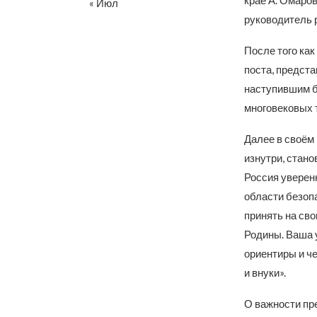
крае А. Омаров
« Июл
руководитель 
После того ка
поста, предст
наступившим б
многовековых 
Далее в своём
изнутри, стано
Россия уверенн
области безоп
принять на сво
Родины. Ваша 
ориентиры и че
и внуки».
О важности пре