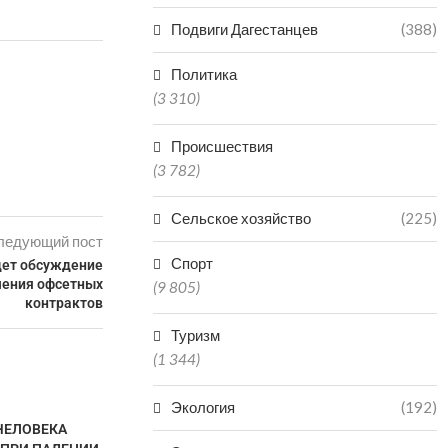
Подвиги Дагестанцев
(388)
Политика
(3 310)
Происшествия
(3 782)
Сельское хозяйство
(225)
ледующий пост
Спорт
дет обсуждение
чения офсетных
(9 805)
контрактов
Туризм
(1 344)
Экология
(192)
ЧЕЛОВЕКА
В ВОСКРЕСЕНЬЕ ДВИЖЕНИЕ
МУЖЧИНА 