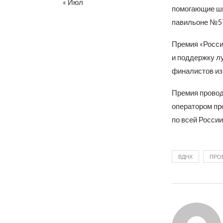
« Июл
помогающие шк
павильоне №5
Премия «Росси
и поддержку л
финалистов из
Премия провод
оператором пр
по всей Росси
ВДНХ
ПРОЕ