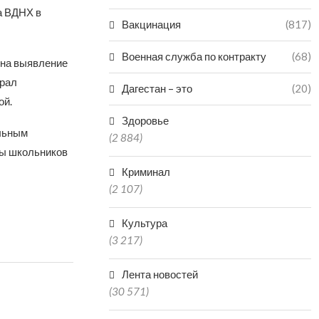
а ВДНХ в
Вакцинация
(817)
Военная служба по контракту
(68)
 на выявление
брал
Дагестан – это
(20)
ой.
Здоровье
льным
(2 884)
ны школьников
Криминал
(2 107)
Культура
(3 217)
Лента новостей
(30 571)