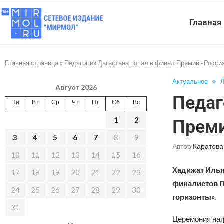
Главная
Главная страница
»
Педагог из Дагестана попал в финал Премии «Росси
Актуальное
Л
Август 2026
Педаг
Пн
Вт
Ср
Чт
Пт
Сб
Вс
1
2
Преми
3
4
5
6
7
8
9
Автор
Каратова
10
11
12
13
14
15
16
Хадижат Ильяс
17
18
19
20
21
22
23
финалистов П
24
25
26
27
28
29
30
горизонты».
31
Церемония наг