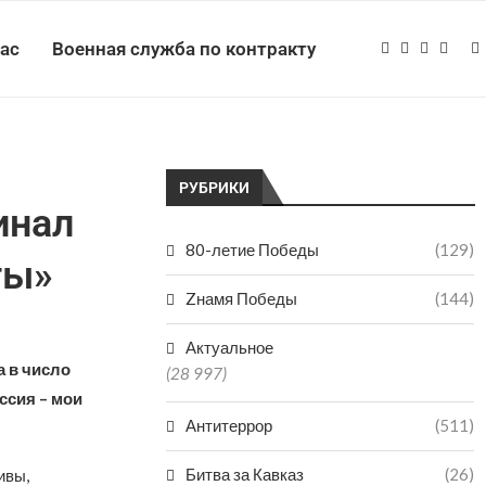
нас
Военная служба по контракту
РУБРИКИ
инал
80-летие Победы
(129)
ты»
Zнамя Победы
(144)
Актуальное
а в число
(28 997)
ссия – мои
Антитеррор
(511)
Битва за Кавказ
(26)
ивы,