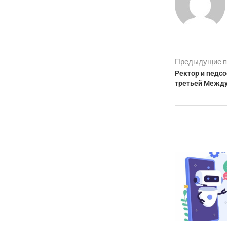
Предыдущие п
Ректор и педсо
третьей Между