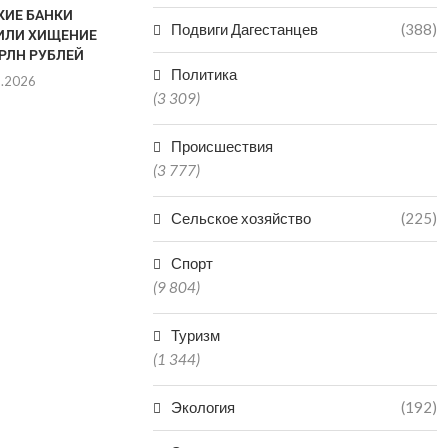
КИЕ БАНКИ
ДАГЕСТАНЕ
Подвиги Дагестанцев
(388)
ИЛИ ХИЩЕНИЕ
СУДЕ ЗА Н
ТРЛН РУБЛЕЙ
ОТЛОВ АГР
Политика
8.2026
07.0
(3 309)
Происшествия
(3 777)
Сельское хозяйство
(225)
Спорт
(9 804)
Туризм
(1 344)
Экология
(192)