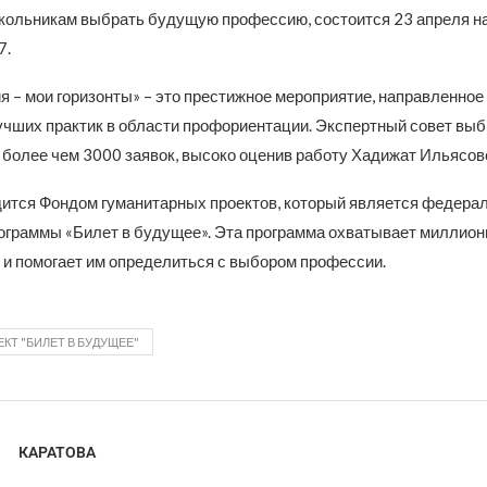
ольникам выбрать будущую профессию, состоится 23 апреля н
7.
я – мои горизонты» – это престижное мероприятие, направленное
учших практик в области профориентации. Экспертный совет вы
 более чем 3000 заявок, высоко оценив работу Хадижат Ильясов
ится Фондом гуманитарных проектов, который является федера
ограммы «Билет в будущее». Эта программа охватывает миллио
и и помогает им определиться с выбором профессии.
КТ "БИЛЕТ В БУДУЩЕЕ"
КАРАТОВА