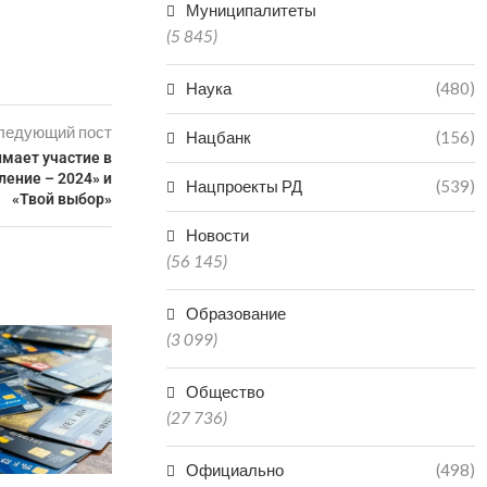
Муниципалитеты
(5 845)
Наука
(480)
ледующий пост
Нацбанк
(156)
мает участие в
ление – 2024» и
Нацпроекты РД
(539)
«Твой выбор»
Новости
(56 145)
Образование
ЧИНОВНИК В ДАГЕСТАНЕ
(3 099)
ПОЛУЧИЛ 3,5 ГОДА КОЛОНИИ
ЗА...
Общество
07.08.2026
(27 736)
Официально
(498)