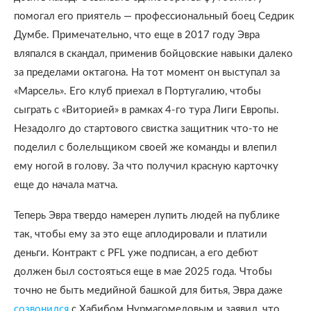
помогал его приятель — профессиональный боец Седрик
Думбе. Примечательно, что еще в 2017 году Эвра
вляпался в скандал, применив бойцовские навыки далеко
за пределами октагона. На тот момент он выступал за
«Марсель». Его клуб приехал в Португалию, чтобы
сыграть с «Виторией» в рамках 4-го тура Лиги Европы.
Незадолго до стартового свистка защитник что-то не
поделил с болельщиком своей же команды и влепил
ему ногой в голову. За что получил красную карточку
еще до начала матча.
Теперь Эвра твердо намерен лупить людей на публике
так, чтобы ему за это еще аплодировали и платили
деньги. Контракт с PFL уже подписан, а его дебют
должен был состояться еще в мае 2025 года. Чтобы
точно не быть медийной башкой для битья, Эвра даже
созвонился
с Хабибом Нурмагомедовым и заявил, что