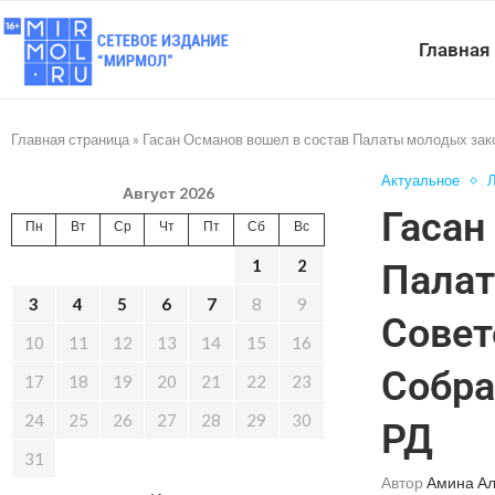
Главная
Главная страница
»
Гасан Османов вошел в состав Палаты молодых зак
Актуальное
Л
Август 2026
Гасан
Пн
Вт
Ср
Чт
Пт
Сб
Вс
1
2
Палат
3
4
5
6
7
8
9
Совет
10
11
12
13
14
15
16
Собра
17
18
19
20
21
22
23
24
25
26
27
28
29
30
РД
31
Автор
Амина А