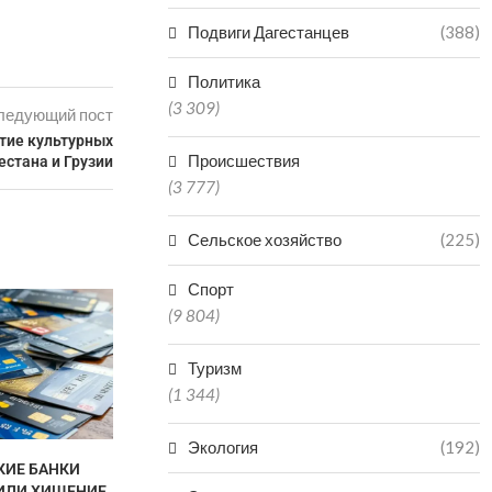
Подвиги Дагестанцев
(388)
Политика
(3 309)
ледующий пост
тие культурных
Происшествия
естана и Грузии
(3 777)
Сельское хозяйство
(225)
Спорт
ЧИНОВНИК В ДАГЕСТАНЕ
(9 804)
ПОЛУЧИЛ 3,5 ГОДА КОЛОНИИ
ЗА...
Туризм
07.08.2026
(1 344)
Экология
(192)
КИЕ БАНКИ
ДАГЕСТАНЕ
ИЛИ ХИЩЕНИЕ
СУДЕ ЗА Н