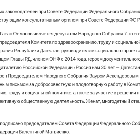
х законодателей при Совете Федерации Федерального Собрани
ствующим консультативным органом при Совете Федерации ФС Р
 Гасан Османов является депутатом Народного Собрания 7-го со
председателя Комитета по здравоохранению, труду и социально
рания Республики Дагестан, руководителем социального проекта 
цом Главы РД, членом ОНФ с 2014 года, героем документальног
дцатилетию Российской Федерации «Россия нам 30 лет — Дагестан
рен Председателем Народного Собрания Зауром Аскендеровым
ным письмом за добросовестную и плодотворную работу в Комит
ю, труду и социальной политике, а также за участие в решении 
 активную общественную деятельность. Женат, многодетный оте
подписано председателем Совета Федерации Федерального Со
дерации Валентиной Матвиенко.