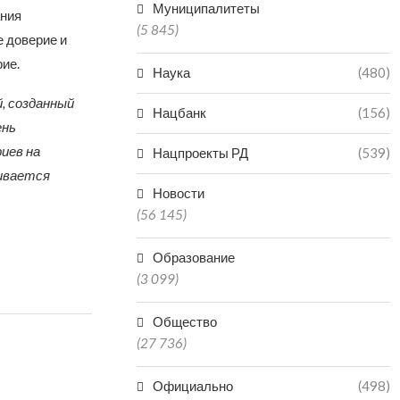
Муниципалитеты
ания
(5 845)
е доверие и
ие.
Наука
(480)
, созданный
Нацбанк
(156)
ень
иев на
Нацпроекты РД
(539)
вивается
Новости
(56 145)
Образование
(3 099)
Общество
(27 736)
Официально
(498)