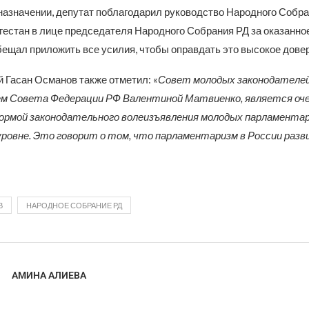
 назначении, депутат поблагодарил руководство Народного Собр
гестан в лице председателя Народного Собрания РД за оказанно
бещал приложить все усилия, чтобы оправдать это высокое довер
 Гасан Османов также отметил: «
Совет молодых законодателей
м Совета Федерации РФ Валентиной Матвиенко, является оч
рмой законодательного волеизъявления молодых парламентар
ровне. Это говорит о том, что парламентаризм в России раз
В
НАРОДНОЕ СОБРАНИЕ РД
АМИНА АЛИЕВА