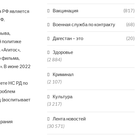
Вакцинация
(817)
я РФ является
Ф.
Военная служба по контракту
(68)
зыва,
Дагестан – это
(20)
й политике
«Агитос»,
Здоровье
о фильма,
(2 884)
». В июне 2022
Криминал
(2 107)
ете НС РД по
проблем
Культура
ц (воспитывает
(3 217)
Лента новостей
брания
(30 571)