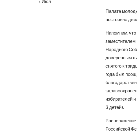
« Июл
Палата молоды
постоянно дей
Напомним, что
заместителем 
Народного Соб
доверенным ли
снятого к три
года был поощ
благодарствен
здравоохранени
избирателей и
3 детей).
Распоряжение 
Российской Фе