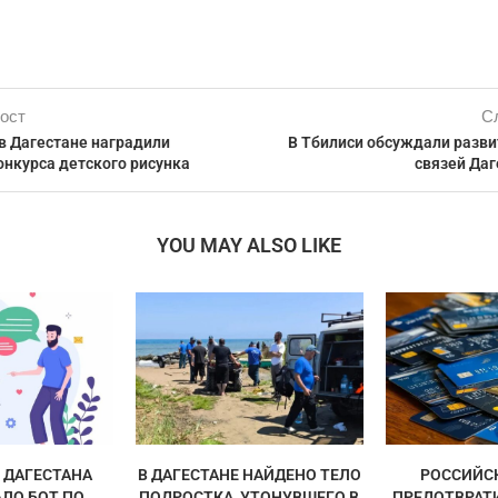
ост
С
в Дагестане наградили
В Тбилиси обсуждали разви
онкурса детского рисунка
связей Даг
YOU MAY ALSO LIKE
ДАГЕСТАНА
В ДАГЕСТАНЕ НАЙДЕНО ТЕЛО
РОССИЙС
ЛО БОТ ПО
ПОДРОСТКА, УТОНУВШЕГО В
ПРЕДОТВРАТ