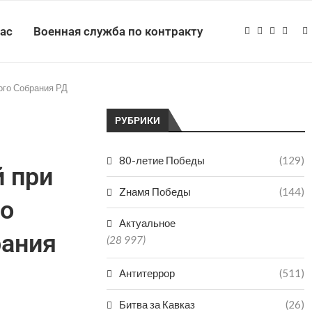
нас
Военная служба по контракту
ого Собрания РД
РУБРИКИ
80-летие Победы
(129)
 при
Zнамя Победы
(144)
о
Актуальное
рания
(28 997)
Антитеррор
(511)
Битва за Кавказ
(26)