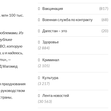
Вакцинация
(817)
 млн 100 тыс.
Военная служба по контракту
(68)
Дагестан – это
(20)
роблемами. Из
публике
Здоровье
СВО, которую
(2 884)
 и я надеюсь,
сти»
,
—
Криминал
(2 105)
РД Магомед
Культура
(3 217)
я празднования
с руководством
Лента новостей
страны,
(30 563)