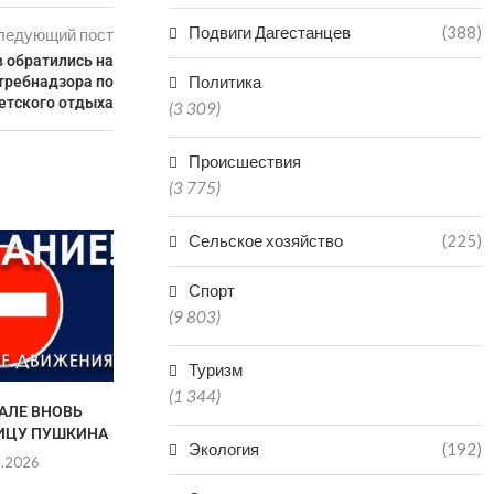
Подвиги Дагестанцев
(388)
ледующий пост
в обратились на
Политика
требнадзора по
етского отдыха
(3 309)
Происшествия
(3 775)
Сельское хозяйство
(225)
ОКОЛО 132 МЛРД
ИНВЕСТИЦИЙ ПРИВЛЕК
ДАГЕСТАН ДЛЯ
Спорт
РЕАЛИЗАЦИИ...
(9 803)
07.08.2026
Туризм
(1 344)
АЛЕ ВНОВЬ
В СЕЛЕ ХУ
ИЦУ ПУШКИНА
ФЕСТИВАЛЬ «
Экология
(192)
РАБО
8.2026
07.0