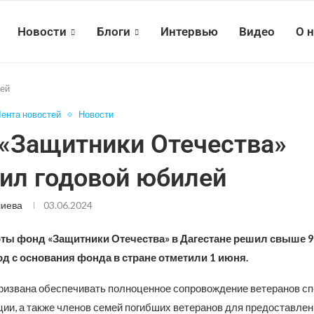
Новости
Блоги
Интервью
Видео
О 
лей
ента новостей
Новости
«Защитники Отечества»
ил годовой юбилей
лиева
03.06.2024
оты фонд «Защитники Отечества» в Дагестане решил свыше 
од с основания фонда в стране отметили 1 июня.
ризвана обеспечивать полноценное сопровождение ветеранов с
ции, а также членов семей погибших ветеранов для предоставле