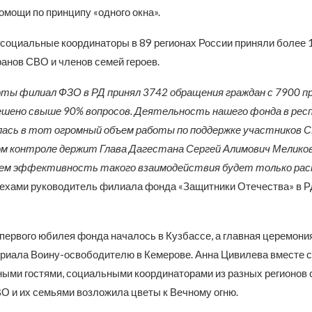
помощи по принципу «одного окна».
 социальные координаторы в 89 регионах России приняли более 1
анов СВО и членов семей героев.
оты филиал ФЗО в РД принял 3742 обращения граждан с 7900 п
ешено свыше 90% вопросов. Деятельность нашего фонда в рес
лась в тот огромный объем работы по поддержке участников 
ом контроле держит Глава Дагестана Сергей Алимович Меликов,
нем эффективность такого взаимодействия будет только ра
ехами руководитель филиала фонда «Защитники Отечества» в 
первого юбилея фонда началось в Кузбассе, а главная церемони
риала Воину-освободителю в Кемерове. Анна Цивилева вместе 
тными гостями, социальными координаторами из разных регионов 
О и их семьями возложила цветы к Вечному огню.