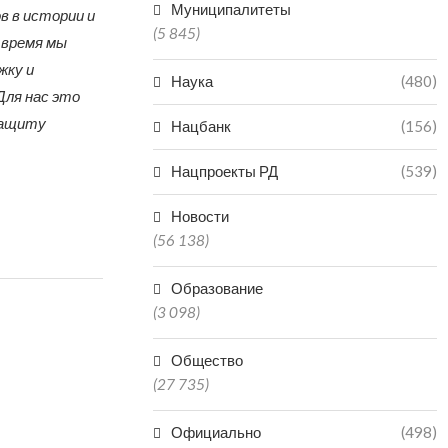
Муниципалитеты
в в истории и
(5 845)
о время мы
жку и
Наука
(480)
Для нас это
защиту
Нацбанк
(156)
Нацпроекты РД
(539)
Новости
(56 138)
Образование
(3 098)
Общество
(27 735)
Официально
(498)