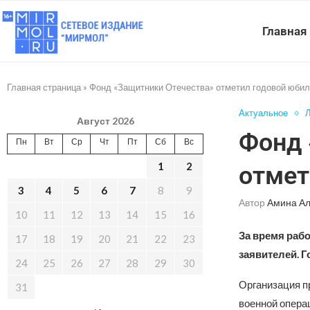
Главная
Главная страница
»
Фонд «Защитники Отечества» отметил годовой юби
Актуальное
Л
Август 2026
Фонд 
Пн
Вт
Ср
Чт
Пт
Сб
Вс
1
2
отмет
3
4
5
6
7
8
9
Автор
Амина А
10
11
12
13
14
15
16
За время раб
17
18
19
20
21
22
23
заявителей. Г
24
25
26
27
28
29
30
Организация п
31
военной опера