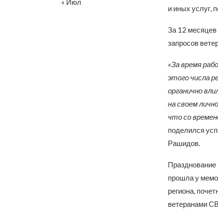
« Июл
и иных услуг, 
За 12 месяцев
запросов ветер
«За время раб
этого числа р
органично вли
на своем личн
что со време
поделился усп
Рашидов.
Празднование 
прошла у мемо
региона, поче
ветеранами СВ