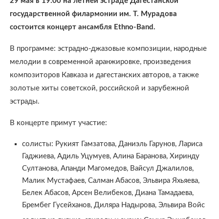
29 мая в 19:00 на летней эстраде Дагестанской
государственной филармонии им. Т. Мурадова
состоится концерт ансамбля Ethno-Band.
В программе: эстрадно-джазовые композиции, народные
мелодии в современной аранжировке, произведения
композиторов Кавказа и дагестанских авторов, а также
золотые хиты советской, российской и зарубежной
эстрады.
В концерте примут участие:
солисты: Рукият Гамзатова, Даниэль Гарунов, Лариса
Гаджиева, Адиль Уцумуев, Алина Баранова, Хиринду
Султанова, Апанди Магомедов, Вайсул Джалилов,
Малик Мустафаев, Салман Абасов, Эльвира Яхьяева,
Белек Абасов, Арсен Велибеков, Диана Тамадаева,
Брембег Гусейханов, Диляра Надырова, Эльвира Войс