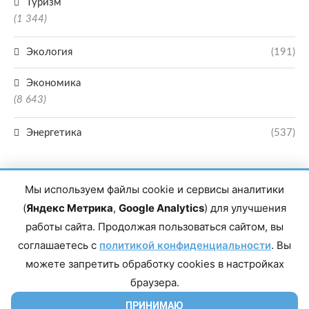
Туризм
(1 344)
Экология
(191)
Экономика
(8 643)
Энергетика
(537)
Мы используем файлы cookie и сервисы аналитики
(
Яндекс Метрика
,
Google Analytics
) для улучшения
работы сайта. Продолжая пользоваться сайтом, вы
Главный редактор сетевого издания Магомаев Тимур Нухович. Контакты
соглашаетесь с
политикой конфиденциальности
. Вы
редакции: 8(988)-292-94-34 Почта: vestiskfo@gmail.com По вопросам
сотрудничества: institut-media@yandex.ru Адрес: 367018, Республика
можете запретить обработку cookies в настройках
Дагестан, г. Махачкала, пр-т Насрутдинова, д. 1а. Все права защищены.
Копирование и использование полных материалов запрещено, частичное
браузера.
цитирование возможно только при условии гиперссылки на сайт mirmol.ru.
16+
ПРИНИМАЮ