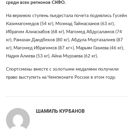
среди всех регионов СКФО.
На верхнюю ступень пьедестала почета поднялись Гусейн
Казимагомедов (54 кг), Мохмад Таймасханов (63 кг),
Ибрагим Алиасхабов (68 кг), Магомед Абдусаламов (74
кг), Рамазан Даидбеков (80 кг), Абдула Муртазалиев (87
кг), Магомед Ибрагимов (87 кг+), Марьям Газиева (46 кг),
Надия Алиева (53 кг), Айна Мурзаева (62 кг).
Спортсмены вместе с золотыми медалями получили
право выступить на Чемпионате России в этом году.
ШАМИЛЬ КУРБАНОВ