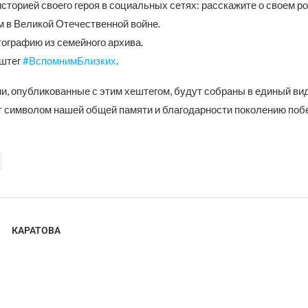
сторией своего героя в социальных сетях: расскажите о своем р
 в Великой Отечественной войне.
тографию из семейного архива.
ештег
#ВспомнимБлизких
.
и, опубликованные с этим хештегом, будут собраны в единый ви
т символом нашей общей памяти и благодарности поколению поб
КАРАТОВА