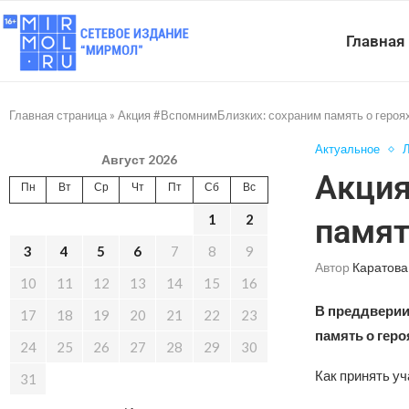
Главная
Главная страница
»
Акция #ВспомнимБлизких: сохраним память о героя
Актуальное
Л
Август 2026
Акция
Пн
Вт
Ср
Чт
Пт
Сб
Вс
1
2
памят
3
4
5
6
7
8
9
Автор
Каратова
10
11
12
13
14
15
16
В преддверии
17
18
19
20
21
22
23
память о геро
24
25
26
27
28
29
30
Как принять уч
31