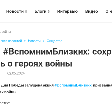
Новости
Блоги
Интервью
Видео
О 
х войны
ента новостей
Новости
Общество
 #ВспомнимБлизких: сох
ь о героях войны
02.05.2024
 Дня Победы запущена акция
#ВспомнимБлизких
, призванн
ях войны.
астие: