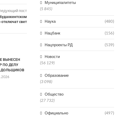
Муниципалитеты
(5 845)
ледующий пост
абудахкентском
Наука
(480)
 отключат свет
Нацбанк
(156)
Нацпроекты РД
(539)
Новости
ТЕ ВЫНЕСЕН
(56 129)
Р ПО ДЕЛУ
 ДОЛЬЩИКОВ
Образование
8.2026
(3 098)
Общество
VR-ТЕХНОЛОГИИ
ДАГЕСТАН В
(27 732)
ЗАРАБОТАЛИ В КРЕПОСТИ
РЕГИО
НАРЫН-КАЛА В ДАГЕСТАНЕ
ПРОИЗ
Официально
(497)
МИНЕР
06.08.2026