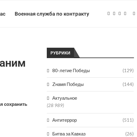
нас
Военная служба по контракту
РУБРИКИ
раним
80-летие Победы
(129)
Zнамя Победы
(144)
Актуальное
ая сохранить
(28 989)
Антитеррор
(511)
Битва за Кавказ
(26)