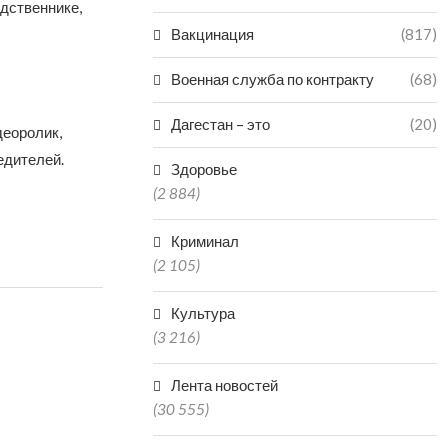
одственнике,
Вакцинация
(817)
Военная служба по контракту
(68)
Дагестан – это
(20)
деоролик,
едителей.
Здоровье
(2 884)
Криминал
(2 105)
Культура
(3 216)
Лента новостей
(30 555)