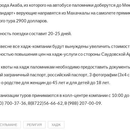
рода Акаба, из которого на автобусе паломники доберутся до Мек
андарт» верующие направятся из Махачкалы на самолете прямик
ого тура 2900 долларов.
ость поездки составит 20-25 дней.
к весне все хадж-компании будут вынуждены увеличить стоимост
тностью повышения цен на хадж-услуги со стороны Саудовской А
 квоты на хадж паломникам необходимо предоставить документы
 заграничный паспорт, российский паспорт, 3 фотографии (3х4 с
о родстве для женщин до 45 лет и для детей до 18 лет.
анизации туров принимаются в колл-центре компании с 10:00 до 
0) 700-37-36, 8(8722)56-66-62, 8 (988) 207-00-09.
СУЛЬМАНЕ
РЕЛИГИЯ
ХАДЖ