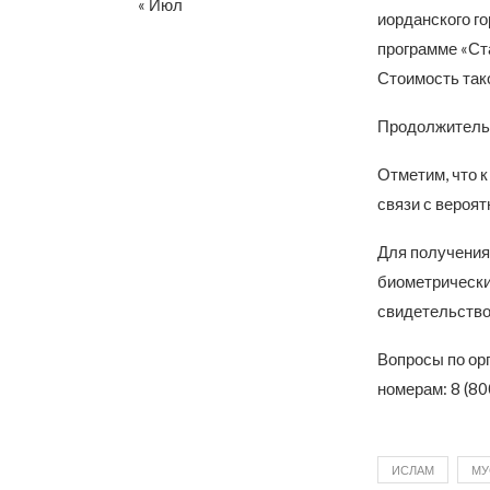
« Июл
иорданского го
программе «Ст
Стоимость так
Продолжительн
Отметим, что 
связи с вероя
Для получения
биометрический
свидетельство 
Вопросы по орг
номерам: 8 (80
ИСЛАМ
МУ