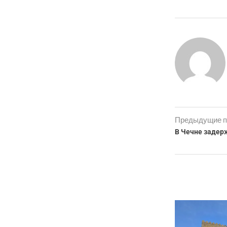
Предыдущие п
В Чечне задер