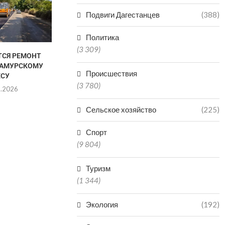
Подвиги Дагестанцев
(388)
Политика
(3 309)
ТСЯ РЕМОНТ
В ДЕРБЕНТЕ С ПОМОЩЬЮ
МАРШРУТ 
САМУРСКОМУ
ПРОЕКЦИИ ОЖИВАЮТ СТЕНЫ
ДЕРБЕНТ ВОШ
Происшествия
ЕСУ
ПОПУЛЯ
03.08.2026
(3 780)
НАПРАВ
8.2026
03.0
Сельское хозяйство
(225)
Спорт
(9 804)
Туризм
(1 344)
Экология
(192)