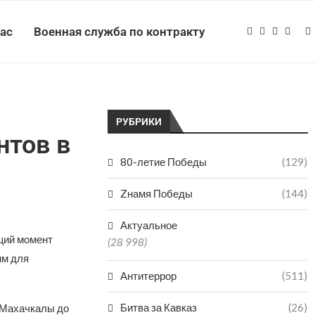
нас
Военная служба по контракту
РУБРИКИ
нтов в
80-летие Победы
(129)
Zнамя Победы
(144)
Актуальное
щий момент
(28 998)
мм для
Антитеррор
(511)
Битва за Кавказ
(26)
 Махачкалы до