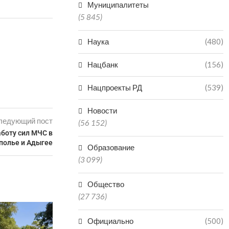
Муниципалитеты
(5 845)
Наука
(480)
Нацбанк
(156)
Нацпроекты РД
(539)
Новости
ледующий пост
(56 152)
аботу сил МЧС в
полье и Адыгее
Образование
(3 099)
Общество
(27 736)
Официально
(500)