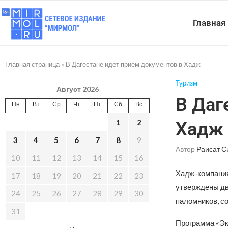
Главная
Главная страница
»
В Дагестане идет прием документов в Хадж
Туризм
Август 2026
В Даг
Пн
Вт
Ср
Чт
Пт
Сб
Вс
1
2
Хадж
3
4
5
6
7
8
9
Автор
Раисат С
10
11
12
13
14
15
16
Хадж-компания
17
18
19
20
21
22
23
утверждены два
24
25
26
27
28
29
30
паломников, с
31
Программа «Эк