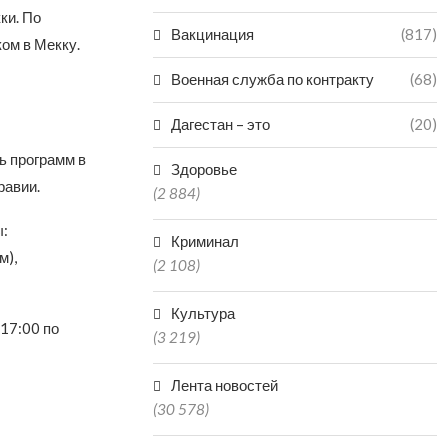
ки. По
Вакцинация
(817)
ом в Мекку.
Военная служба по контракту
(68)
Дагестан – это
(20)
ь программ в
Здоровье
равии.
(2 884)
:
Криминал
м),
(2 108)
Культура
17:00 по
(3 219)
Лента новостей
(30 578)