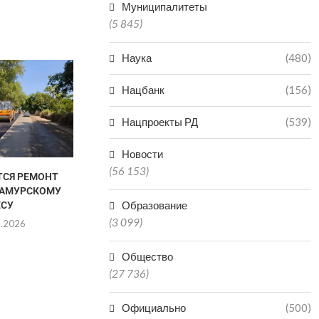
Муниципалитеты
(5 845)
Наука
(480)
Нацбанк
(156)
Нацпроекты РД
(539)
Новости
(56 153)
ТСЯ РЕМОНТ
В ДЕРБЕНТЕ С ПОМОЩЬЮ
МАРШРУТ 
САМУРСКОМУ
ПРОЕКЦИИ ОЖИВАЮТ СТЕНЫ
ДЕРБЕНТ ВОШ
Образование
ЕСУ
ПОПУЛЯ
03.08.2026
НАПРАВ
(3 099)
8.2026
03.0
Общество
(27 736)
Официально
(500)