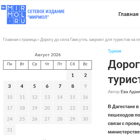
Главная
Главная страница
»
Дорогу до села Гамсутль закроют для туристов на п
Туризм
Август 2026
Дорог
Пн
Вт
Ср
Чт
Пт
Сб
Вс
1
2
турис
3
4
5
6
7
8
9
Автор
Ева Адам
10
11
12
13
14
15
16
В Дагестане в
17
18
19
20
21
22
23
пешеходов по
24
25
26
27
28
29
30
связи с пров
31
министерстве