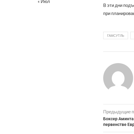
« Июл
В эти дни подъ
при планирован
ГАМСУТЛЬ
Предыдущие п
Боксер Аминта
первенстве Ев