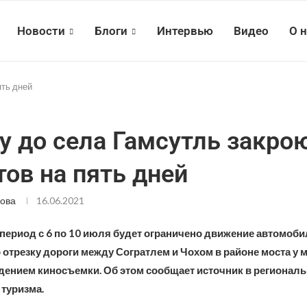
Новости
Блоги
Интервью
Видео
О 
ять дней
у до села Гамсутль закро
тов на пять дней
ова
16.06.2021
 период с 6 по 10 июля будет ограничено движение автомоби
 отрезку дороги между Согратлем и Чохом в районе моста у 
едением киносъемки. Об этом сообщает источник в регионал
 туризма.