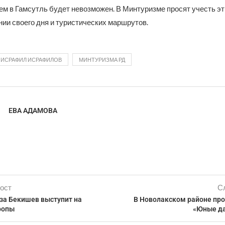
ем в Гамсутль будет невозможен. В Минтуризме просят учесть эт
ии своего дня и туристических маршрутов.
ИСРАФИЛ ИСРАФИЛОВ
МИНТУРИЗМА РД
ЕВА АДАМОВА
ост
С
за Бекишев выступит на
В Новолакском районе пр
ропы
«Юные да