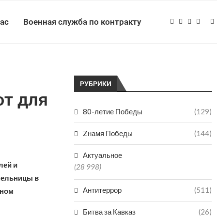
нас
Военная служба по контракту
РУБРИКИ
ют для
80-летие Победы
(129)
Zнамя Победы
(144)
Актуальное
лей и
(28 998)
мельницы в
Антитеррор
(511)
ьном
Битва за Кавказ
(26)