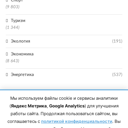
Спорт
(9 803)
Туризм
(1 344)
Экология
(191)
Экономика
(8 643)
Энергетика
(537)
Мы используем файлы cookie и сервисы аналитики
(
Яндекс Метрика
,
Google Analytics
) для улучшения
работы сайта. Продолжая пользоваться сайтом, вы
соглашаетесь с
политикой конфиденциальности
. Вы
Главный редактор сетевого издания Магомаев Тимур Нухович. Контакты
редакции: 8(988)-292-94-34 Почта: vestiskfo@gmail.com По вопросам