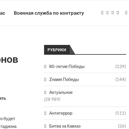
нас
Военная служба по контракту
РУБРИКИ
онов
80-летие Победы
(129)
Zнамя Победы
(144)
Актуальное
ать
(28 989)
Антитеррор
(511)
го будет
Битва за Кавказ
(26)
стадиона