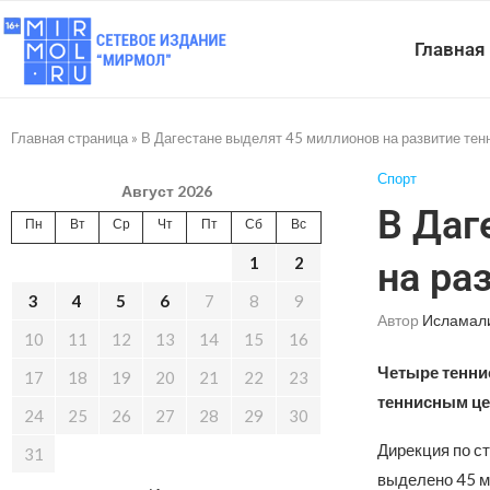
Главная
Главная страница
»
В Дагестане выделят 45 миллионов на развитие тен
Спорт
Август 2026
В Даг
Пн
Вт
Ср
Чт
Пт
Сб
Вс
1
2
на ра
3
4
5
6
7
8
9
Автор
Исламал
10
11
12
13
14
15
16
Четыре теннис
17
18
19
20
21
22
23
теннисным це
24
25
26
27
28
29
30
Дирекция по ст
31
выделено 45 м