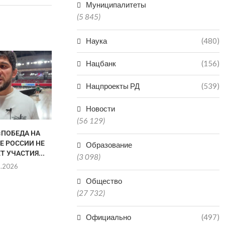
Муниципалитеты
(5 845)
Наука
(480)
Нацбанк
(156)
Нацпроекты РД
(539)
Новости
(56 129)
«ПОБЕДА НА
АХМЕД ТАЖУДИНОВ
КАК ВЫБРОСИ
Е РОССИИ НЕ
ПОБОРЕТСЯ ЗА
ВЫИГРАТЬ З
Образование
Т УЧАСТИЯ...
ЧЕМПИОНСКИЙ ПОЯС ЛИГИ
НАЗЛ
(3 098)
RAF
8.2026
05.0
06.08.2026
Общество
(27 732)
Официально
(497)