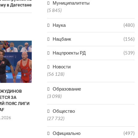
Муниципалитеты
му в Дагестане
(5 845)
Наука
(480)
Нацбанк
(156)
Нацпроекты РД
(539)
Новости
(56 128)
Образование
АЖУДИНОВ
КАК ВЫБРОСИТЬ СЕРЕБРО И
ИСМАИЛ ХАН
(3 098)
ЕТСЯ ЗА
ВЫИГРАТЬ ЗОЛОТО: МЕТОД
НА ТУРНИРЕ 
Й ПОЯС ЛИГИ
НАЗЛЫМОВА
05.0
AF
Общество
05.08.2026
8.2026
(27 732)
Официально
(497)