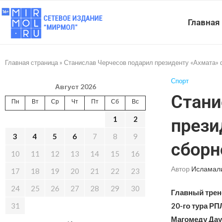
Главная
Главная страница
»
Станислав Черчесов подарил президенту «Ахмата» 
Спорт
Август 2026
Стани
Пн
Вт
Ср
Чт
Пт
Сб
Вс
1
2
прези
3
4
5
6
7
8
9
сборн
10
11
12
13
14
15
16
Автор
Исламал
17
18
19
20
21
22
23
24
25
26
27
28
29
30
Главный трен
31
20-го тура РП
Магомеду Дау