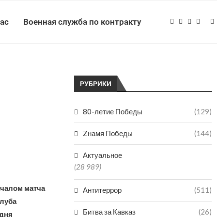
нас
Военная служба по контракту
РУБРИКИ
80-летие Победы
(129)
Zнамя Победы
(144)
Актуальное
(28 989)
ачалом матча
Антитеррор
(511)
клуба
Битва за Кавказ
(26)
 дня