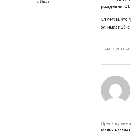
« Июл
рождения. Об
Отметим, что г
занимает 11-е 
СБОРНАЯ РОСС
Предыдущие п
Малик Баглиев