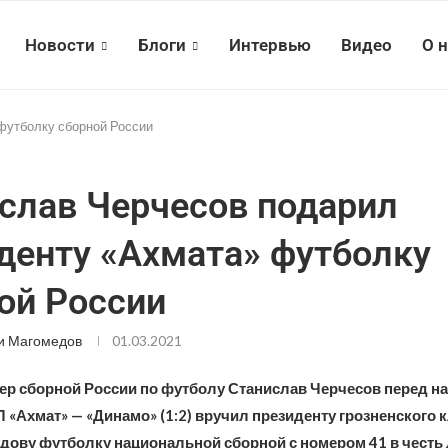
Новости
Блоги
Интервью
Видео
О 
футболку сборной России
слав Черчесов подарил
денту «Ахмата» футболку
ой России
и Магомедов
01.03.2021
ер сборной России по футболу Станислав Черчесов перед н
Л «Ахмат» — «Динамо» (1:2) вручил президенту грозненского 
дову футболку национальной сборной с номером 41 в честь