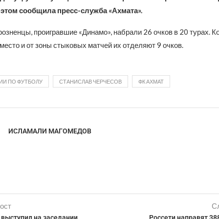
 этом сообщила пресс-служба «Ахмата».
розненцы, проигравшие «Динамо», набрали 26 очков в 20 турах. 
место и от зоны стыковых матчей их отделяют 9 очков.
ИИ ПО ФУТБОЛУ
СТАНИСЛАВ ЧЕРЧЕСОВ
ФК АХМАТ
ИСЛАМАЛИ МАГОМЕДОВ
ост
С
 выступил на заседании
Россети направят 38