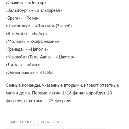
«Славия» – «Лестер»
«Зальцбург» – «Вильярреал»
«Брага» – «Рома»
«Краснодар» – «Динамо» (Загреб)
«Янг Бойз» – «Байер»
«Мольде» – «Хоффенхайм»
«Гранада» – «Наполи»
«Маккаби» (Тель-Авив) – «Шахтёр»
«Лилль» – «Аякс»
«Олимпиакос» – «ПСВ».
Сеяные команды, указанные вторыми, играют ответные
матчи дома. Первые матчи 1/16 финала пройдут 18
февраля, ответные – 25 февраля.
ДАГЕСТАНЦЫ
ЛИГА ЕВРОПЫ