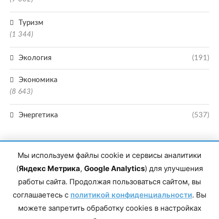
Туризм
(1 344)
Экология
(191)
Экономика
(8 643)
Энергетика
(537)
Мы используем файлы cookie и сервисы аналитики
(
Яндекс Метрика
,
Google Analytics
) для улучшения
работы сайта. Продолжая пользоваться сайтом, вы
Главный редактор сетевого издания Магомаев Тимур Нухович. Контакты
соглашаетесь с
политикой конфиденциальности
. Вы
редакции: 8(988)-292-94-34 Почта: vestiskfo@gmail.com По вопросам
сотрудничества: institut-media@yandex.ru Адрес: 367018, Республика
можете запретить обработку cookies в настройках
Дагестан, г. Махачкала, пр-т Насрутдинова, д. 1а. Все права защищены.
Копирование и использование полных материалов запрещено, частичное